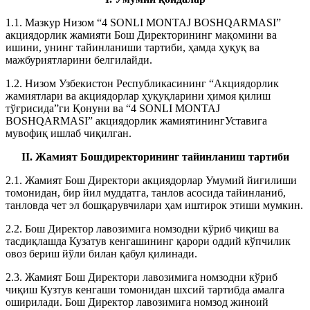
1.1. Мазкур Низом “4 SONLI MONTAJ BOSHQARMASI”
акциядорлик жамияти Бош Директорининг мақомини ва
ишини, унинг тайинланиши тартиби, ҳамда ҳуқуқ ва
мажбуриятларини белгилайди.
1.2. Низом Узбекистон Республикасининг “Акциядорлик
жамиятлари ва акциядорлар ҳуқуқларини ҳимоя қилиш
тўғрисида”ги Қонуни ва “4 SONLI MONTAJ
BOSHQARMASI” акциядорлик жамиятинингУставига
мувофиқ ишлаб чиқилган.
II. Жамият Бошдиректорининг тайинланиш тартиби
2.1. Жамият Бош Директори акциядорлар Умумий йиғилиши
томонидан, бир йил муддатга, танлов асосида тайинланиб,
танловда чет эл бошқарувчилари ҳам иштирок этиши мумкин.
2.2. Бош Директор лавозимига номзодни кўриб чиқиш ва
тасдиқлашда Кузатув кенгашининг қарори оддий кўпчилик
овоз бериш йўли билан қабул қилинади.
2.3. Жамият Бош Директори лавозимига номзодни кўриб
чиқиш Кузтув кенгаши томонидан шхсий тартибда амалга
оширилади. Бош Директор лавозимига номзод жиноий