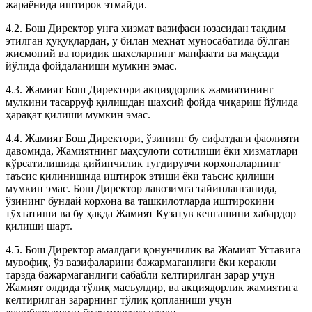
жараёнида иштирок этмайди.
4.2. Бош Директор унга хизмат вазифаси юзасидан тақдим
этилган ҳуқуқлардан, у билан меҳнат муносабатида бўлган
жисмоний ва юридик шахсларнинг манфаати ва мақсади
йўлида фойдаланиши мумкин эмас.
4.3. Жамият Бош Директори акциядорлик жамиятининг
мулкини тасарруф қилишдан шахсий фойда чиқариш йўлида
ҳарақат қилиши мумкин эмас.
4.4. Жамият Бош Директори, ўзининг бу сифатдаги фаолияти
давомида, Жамиятнинг маҳсулоти сотилиши ёки хизматлари
кўрсатилишида қийинчилик туғдирувчи корхоналарнинг
таъсис қилинишида иштирок этиши ёки таъсис қилиши
мумкин эмас. Бош Директор лавозимга тайинланганида,
ўзининг бундай корхона ва ташкилотларда иштирокини
тўхтатиши ва бу ҳақда Жамият Кузатув кенгашини хабардор
қилиши шарт.
4.5. Бош Директор амалдаги қонунчилик ва Жамият Уставига
мувофиқ, ўз вазифаларини бажармаганлиги ёки керакли
тарзда бажармаганлиги сабабли келтирилган зарар учун
Жамият олдида тўлиқ масъулдир, ва акциядорлик жамиятига
келтирилган зарарнинг тўлиқ қопланиши учун