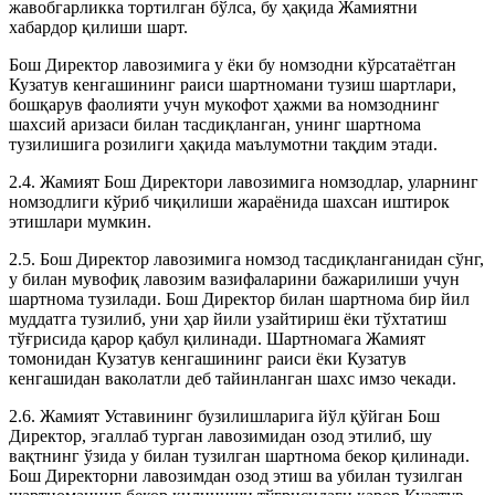
жавобгарликка тортилган бўлса, бу ҳақида Жамиятни
хабардор қилиши шарт.
Бош Директор лавозимига у ёки бу номзодни кўрсатаётган
Кузатув кенгашининг раиси шартномани тузиш шартлари,
бошқарув фаолияти учун мукофот ҳажми ва номзоднинг
шахсий аризаси билан тасдиқланган, унинг шартнома
тузилишига розилиги ҳақида маълумотни тақдим этади.
2.4. Жамият Бош Директори лавозимига номзодлар, уларнинг
номзодлиги кўриб чиқилиши жараёнида шахсан иштирок
этишлари мумкин.
2.5. Бош Директор лавозимига номзод тасдиқланганидан сўнг,
у билан мувофиқ лавозим вазифаларини бажарилиши учун
шартнома тузилади. Бош Директор билан шартнома бир йил
муддатга тузилиб, уни ҳар йили узайтириш ёки тўхтатиш
тўғрисида қарор қабул қилинади. Шартномага Жамият
томонидан Кузатув кенгашининг раиси ёки Кузатув
кенгашидан ваколатли деб тайинланган шахс имзо чекади.
2.6. Жамият Уставининг бузилишларига йўл қўйган Бош
Директор, эгаллаб турган лавозимидан озод этилиб, шу
вақтнинг ўзида у билан тузилган шартнома бекор қилинади.
Бош Директорни лавозимдан озод этиш ва убилан тузилган