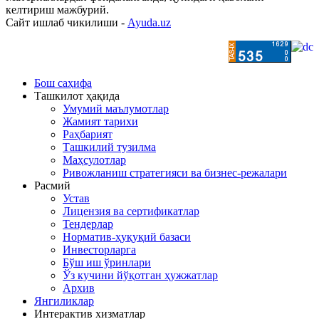
келтириш мажбурий.
Сайт ишлаб чикилиши -
Ayuda.uz
Бош саҳифа
Ташкилот ҳақида
Умумий маълумотлар
Жамият тарихи
Раҳбарият
Ташкилий тузилма
Маҳсулотлар
Ривожланиш стратегияси ва бизнес-режалари
Расмий
Устав
Лицензия ва сертификатлар
Тендерлар
Норматив-ҳуқуқий базаси
Инвесторларга
Бўш иш ўринлари
Ўз кучини йўқотган ҳужжатлар
Архив
Янгиликлар
Интерактив хизматлар