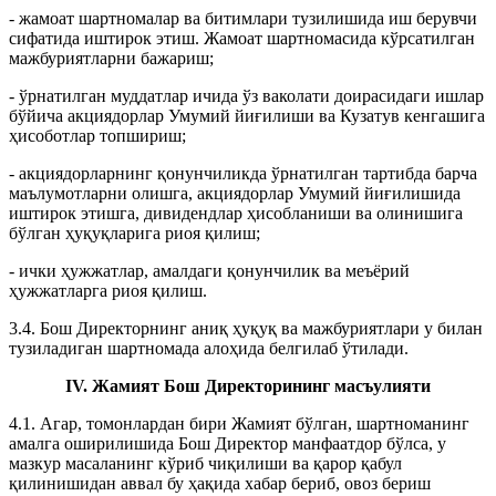
- жамоат шартномалар ва битимлари тузилишида иш берувчи
сифатида иштирок этиш. Жамоат шартномасида кўрсатилган
мажбуриятларни бажариш;
- ўрнатилган муддатлар ичида ўз ваколати доирасидаги ишлар
бўйича акциядорлар Умумий йиғилиши ва Кузатув кенгашига
ҳисоботлар топшириш;
- акциядорларнинг қонунчиликда ўрнатилган тартибда барча
маълумотларни олишга, акциядорлар Умумий йиғилишида
иштирок этишга, дивидендлар ҳисобланиши ва олинишига
бўлган ҳуқуқларига риоя қилиш;
- ички ҳужжатлар, амалдаги қонунчилик ва меъёрий
ҳужжатларга риоя қилиш.
3.4. Бош Директорнинг аниқ ҳуқуқ ва мажбуриятлари у билан
тузиладиган шартномада алоҳида белгилаб ўтилади.
IV. Жамият Бош Директорининг масъулияти
4.1. Агар, томонлардан бири Жамият бўлган, шартноманинг
амалга оширилишида Бош Директор манфаатдор бўлса, у
мазкур масаланинг кўриб чиқилиши ва қарор қабул
қилинишидан аввал бу ҳақида хабар бериб, овоз бериш