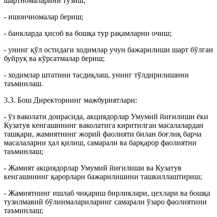
шартномаларини тузиш;
- ишончномалар бериш;
- банкларда ҳисоб ва бошқа тур рақамларни очиш;
- унинг қўл остидаги ходимлар учун бажарилиши шарт бўлган
буйруқ ва кўрсатмалар бериш;
- ходимлар штатини тасдиқлаш, унинг тўлдирилишини
таъминлаш.
3.3. Бош Директорнинг мажбуриятлари:
- ўз ваколати доирасида, акциядорлар Умумий йиғилиши ёки
Кузатув кенгашининг ваколатига киритилган масалалардан
ташқари, жамиятнинг жорий фаолияти билан боғлиқ барча
масалаларни ҳал қилиш, самарали ва барқарор фаолиятни
таъминлаш;
- Жамият акциядорлар Умумий йиғилиши ва Кузатув
кенгашининг қарорлари бажарилишини ташкиллаштириш;
- Жамиятнинг ишлаб чиқариш бирликлари, цехлари ва бошқа
тузилмавий бўлинмалариларинг самарали ўзаро фаолиятини
таъминлаш;