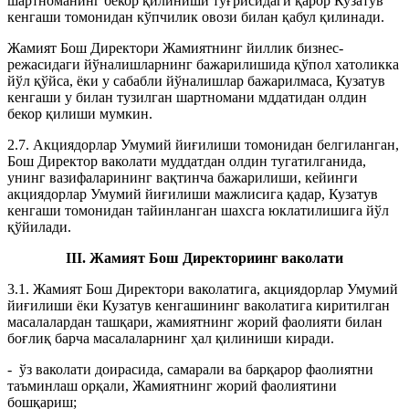
шартноманинг бекор қилиниши тўғрисидаги қарор Кузатув
кенгаши томонидан кўпчилик овози билан қабул қилинади.
Жамият Бош Директори Жамиятнинг йиллик бизнес-
режасидаги йўналишларнинг бажарилишида қўпол хатоликка
йўл қўйса, ёки у сабабли йўналишлар бажарилмаса, Кузатув
кенгаши у билан тузилган шартномани мддатидан олдин
бекор қилиши мумкин.
2.7. Акциядорлар Умумий йиғилиши томонидан белгиланган,
Бош Директор ваколати муддатдан олдин тугатилганида,
унинг вазифаларининг вақтинча бажарилиши, кейинги
акциядорлар Умумий йиғилиши мажлисига қадар, Кузатув
кенгаши томонидан тайинланган шахсга юклатилишига йўл
қўйилади.
III. Жамият Бош Директориинг ваколати
3.1. Жамият Бош Директори ваколатига, акциядорлар Умумий
йиғилиши ёки Кузатув кенгашининг ваколатига киритилган
масалалардан ташқари, жамиятнинг жорий фаолияти билан
боғлиқ барча масалаларнинг ҳал қилиниши киради.
- ўз ваколати доирасида, самарали ва барқарор фаолиятни
таъминлаш орқали, Жамиятнинг жорий фаолиятини
бошқариш;