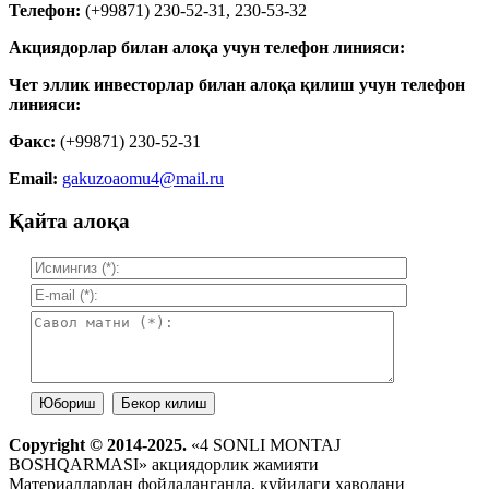
Телефон:
(+99871) 230-52-31, 230-53-32
Акциядорлар билан алоқа учун телефон линияси:
Чет эллик инвесторлар билан алоқа қилиш учун телефон
линияси:
Факс:
(+99871) 230-52-31
Email:
gakuzoaomu4@mail.ru
Қайта алоқа
Copyright © 2014-2025.
«4 SONLI MONTAJ
BOSHQARMASI» акциядорлик жамияти
Материаллардан фойдаланганда, қуйидаги ҳаволани