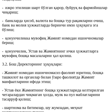
- ижро этилиши шарт бўлган қарор, буйруқ ва фармойишлар
чиқариш;
- банкларда ҳисоб, валюта ва бошқа тур рақамларни очиш,
банк ва молия ҳужжатларда биринчи имзо ҳуқуқига эга
бўлиш;
- қонунчиликка мувофиқ Жамият номидан ишончномалар
бериш;
- қонунчилик, Устав ва Жамиятнинг ички ҳужжатларга
мувофиқ бошқа масалаларни ҳал қилиш.
3.2. Бош Директорнинг ҳуқуқлари:
- Жамият номидан ишончномасиз фаолият юритиш, бошқа
ташкилот ва органлар билан ўзаро фаолиятда Жамият
манфаатларини ифода этиш;
- Устав ёки Жамиятнинг бошқа ҳужжатларида келтирилган
чегаралардан чиқмаган ҳолда, мулк ва пул маблағларини
тасарруф қилиш;
- шартнома ва битимлар, шу жумладан, меҳнат