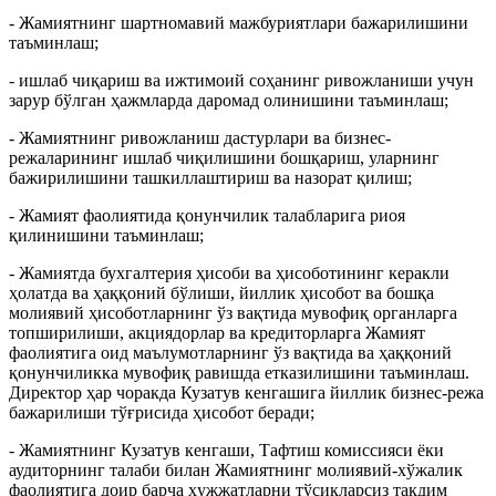
- Жамиятнинг шартномавий мажбуриятлари бажарилишини
таъминлаш;
- ишлаб чиқариш ва ижтимоий соҳанинг ривожланиши учун
зарур бўлган ҳажмларда даромад олинишини таъминлаш;
- Жамиятнинг ривожланиш дастурлари ва бизнес-
режаларининг ишлаб чиқилишини бошқариш, уларнинг
бажирилишини ташкиллаштириш ва назорат қилиш;
- Жамият фаолиятида қонунчилик талабларига риоя
қилинишини таъминлаш;
- Жамиятда бухгалтерия ҳисоби ва ҳисоботининг керакли
ҳолатда ва ҳаққоний бўлиши, йиллик ҳисобот ва бошқа
молиявий ҳисоботларнинг ўз вақтида мувофиқ органларга
топширилиши, акциядорлар ва кредиторларга Жамият
фаолиятига оид маълумотларнинг ўз вақтида ва ҳаққоний
қонунчиликка мувофиқ равишда етказилишини таъминлаш.
Директор ҳар чоракда Кузатув кенгашига йиллик бизнес-режа
бажарилиши тўғрисида ҳисобот беради;
- Жамиятнинг Кузатув кенгаши, Тафтиш комиссияси ёки
аудиторнинг талаби билан Жамиятнинг молиявий-хўжалик
фаолиятига доир барча ҳужжатларни тўсиқларсиз тақдим