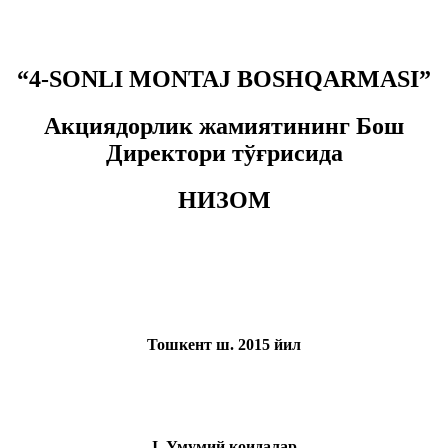
“4-SONLI MONTAJ BOSHQARMASI”
Акциядорлик жамиятининг Бош
Директори тўғрисида
НИЗОМ
Тошкент ш. 2015 йил
I. Умумий қоидалар