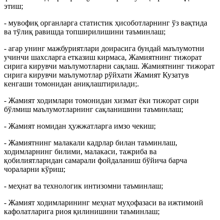
этиш;
- мувофиқ органларга статистик ҳисоботларнинг ўз вақтида
ва тўлиқ равишда топширилишини таъминлаш;
- агар унинг мажбуриятлари доирасига бундай маълумотни
учинчи шахсларга етказиш кирмаса, Жамиятнинг тижорат
сирига кирувчи маълумотларни сақлаш. Жамиятнинг тижорат
сирига кирувчи маълумотлар рўйхати Жамият Кузатув
кенгаши томонидан аниқлаштирилади;.
- Жамият ходимлари томонидан хизмат ёки тижорат сири
бўлмиш маълумотларнинг сақланишини таъминлаш;
- Жамият номидан ҳужжатларга имзо чекиш;
- Жамиятнинг малакали кадрлар билан таъминлаш,
ходимларнинг билими, малакаси, тажриба ва
қобилиятларидан самарали фойдаланиш бўйича барча
чораларни кўриш;
- меҳнат ва технологик интизомни таъминлаш;
- Жамият ходимларининг меҳнат муҳофазаси ва ижтимоий
кафолатларига риоя қилинишини таъминлаш;