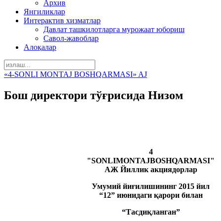
Архив
Янгиликлар
Интерактив хизматлар
Давлат ташкилотларга мурожаат юбориш
Савол-жавоблар
Алоқалар
«4-SONLI MONTAJ BOSHQARMASI» AJ
Бош директори тўғрисида Низом
4
"SONLIMONTAJBOSHQARMASI"
АЖ Йиллик акциядорлар
Умумий йиғилишининг 2015 йил
“12” июнидаги қарори билан
“Тасдиқланган”