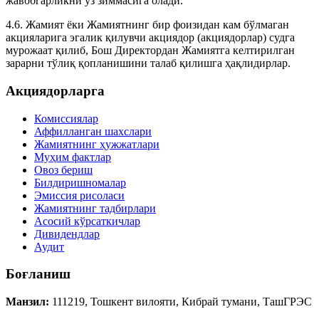
жавобгарликни ўз зиммасига олади.
4.6. Жамият ёки Жамиятнинг бир фоизидан кам бўлмаган
акцияларига эгалик қилувчи акциядор (акциядорлар) судга
мурожаат қилиб, Бош Директордан Жамиятга келтирилган
зарарни тўлиқ қопланишини талаб қилишга ҳақлидирлар.
Акциядорларга
Комиссиялар
Аффилланган шахслари
Жамиятнинг ҳужжатлари
Муҳим фактлар
Овоз бериш
Билдиришномалар
Эмиссия рисоласи
Жамиятнинг тадбирлари
Асосий кўрсаткичлар
Дивидендлар
Аудит
Боғланиш
Манзил:
111219, Тошкент вилояти, Кибрай тумани, ТашГРЭС