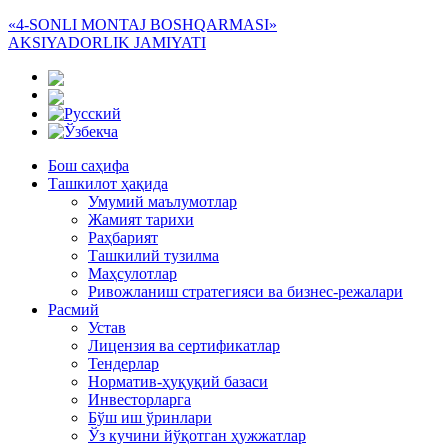
«4-SONLI MONTAJ BOSHQARMASI»
AKSIYADORLIK JAMIYATI
Бош саҳифа
Ташкилот ҳақида
Умумий маълумотлар
Жамият тарихи
Раҳбарият
Ташкилий тузилма
Маҳсулотлар
Ривожланиш стратегияси ва бизнес-режалари
Расмий
Устав
Лицензия ва сертификатлар
Тендерлар
Норматив-ҳуқуқий базаси
Инвесторларга
Бўш иш ўринлари
Ўз кучини йўқотган ҳужжатлар