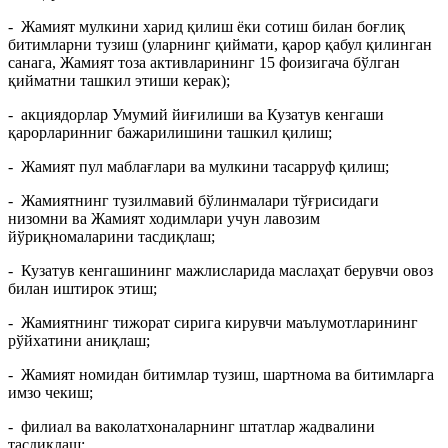
- Жамият мулкини харид қилиш ёки сотиш билан боғлиқ
битимларни тузиш (уларнинг қиймати, қарор қабул қилинган
санага, Жамият тоза активларининг 15 фоизигача бўлган
қийматни ташкил этиши керак);
- акциядорлар Умумий йиғилиши ва Кузатув кенгаши
қарорларинниг бажарилишини ташкил қилиш;
- Жамият пул маблағлари ва мулкини тасарруф қилиш;
- Жамиятнинг тузилмавий бўлинмалари тўғрисидаги
низомни ва Жамият ходимлари учун лавозим
йўриқномаларини тасдиқлаш;
- Кузатув кенгашининг мажлисларида маслаҳат берувчи овоз
билан иштирок этиш;
- Жамиятнинг тижорат сирига кирувчи маълумотларининг
рўйхатини аниқлаш;
- Жамият номидан битимлар тузиш, шартнома ва битимларга
имзо чекиш;
- филиал ва ваколатхоналарнинг штатлар жадвалини
тасдиқлаш;