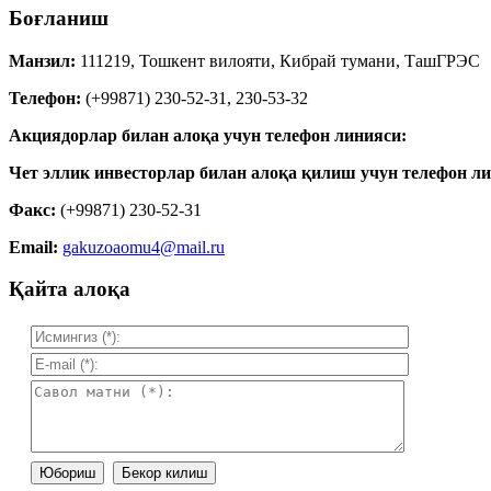
Боғланиш
Манзил:
111219, Тошкент вилояти, Кибрай тумани, ТашГРЭС
Телефон:
(+99871) 230-52-31, 230-53-32
Акциядорлар билан алоқа учун телефон линияси:
Чет эллик инвесторлар билан алоқа қилиш учун телефон ли
Факс:
(+99871) 230-52-31
Email:
gakuzoaomu4@mail.ru
Қайта алоқа