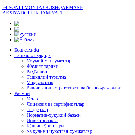
«4-SONLI MONTAJ BOSHQARMASI»
AKSIYADORLIK JAMIYATI
Бош саҳифа
Ташкилот ҳақида
Умумий маълумотлар
Жамият тарихи
Раҳбарият
Ташкилий тузилма
Маҳсулотлар
Ривожланиш стратегияси ва бизнес-режалари
Расмий
Устав
Лицензия ва сертификатлар
Тендерлар
Норматив-ҳуқуқий базаси
Инвесторларга
Бўш иш ўринлари
Ўз кучини йўқотган ҳужжатлар