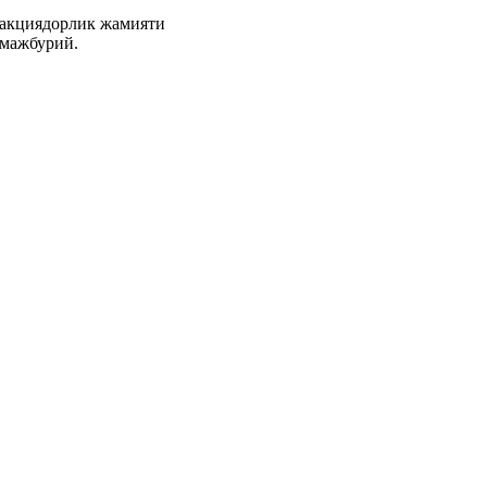
кциядорлик жамияти
 мажбурий.