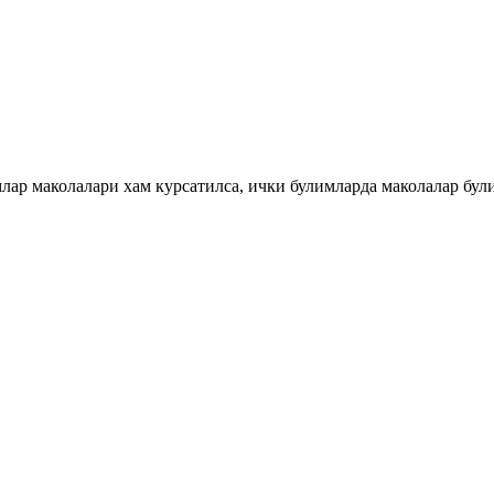
млар маколалари хам курсатилса, ички булимларда маколалар бу