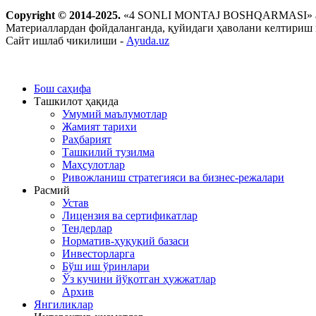
Copyright © 2014-2025.
«4 SONLI MONTAJ BOSHQARMASI» а
Материаллардан фойдаланганда, қуйидаги ҳаволани келтириш
Сайт ишлаб чикилиши -
Ayuda.uz
Бош саҳифа
Ташкилот ҳақида
Умумий маълумотлар
Жамият тарихи
Раҳбарият
Ташкилий тузилма
Маҳсулотлар
Ривожланиш стратегияси ва бизнес-режалари
Расмий
Устав
Лицензия ва сертификатлар
Тендерлар
Норматив-ҳуқуқий базаси
Инвесторларга
Бўш иш ўринлари
Ўз кучини йўқотган ҳужжатлар
Архив
Янгиликлар