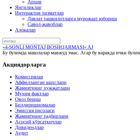
Архив
Янгиликлар
Интерактив хизматлар
Давлат ташкилотларга мурожаат юбориш
Савол-жавоблар
Алоқалар
«4-SONLI MONTAJ BOSHQARMASI» AJ
Бу булимда маколалар мавжуд эмас. Агар бу варакда ички були
Акциядорларга
Комиссиялар
Аффилланган шахслари
Жамиятнинг ҳужжатлари
Муҳим фактлар
Овоз бериш
Билдиришномалар
Эмиссия рисоласи
Жамиятнинг тадбирлари
Асосий кўрсаткичлар
Дивидендлар
Аудит