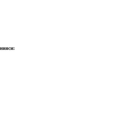
нияси: