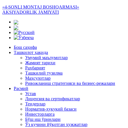
«4-SONLI MONTAJ BOSHQARMASI»
AKSIYADORLIK JAMIYATI
Бош саҳифа
Ташкилот ҳақида
Умумий маълумотлар
Жамият тарихи
Раҳбарият
Ташкилий тузилма
Маҳсулотлар
Ривожланиш стратегияси ва бизнес-режалари
Расмий
Устав
Лицензия ва сертификатлар
Тендерлар
Норматив-ҳуқуқий базаси
Инвесторларга
Бўш иш ўринлари
Ўз кучини йўқотган ҳужжатлар