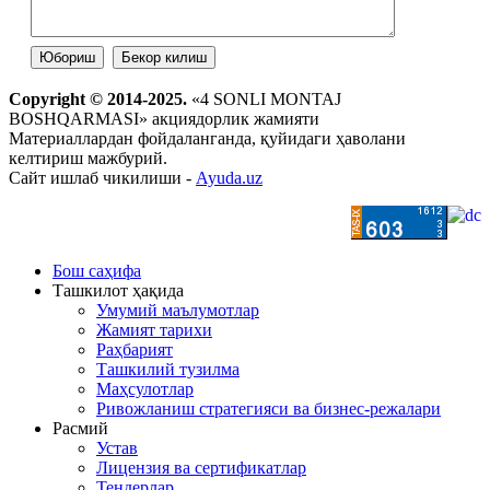
Copyright © 2014-2025.
«4 SONLI MONTAJ
BOSHQARMASI» акциядорлик жамияти
Материаллардан фойдаланганда, қуйидаги ҳаволани
келтириш мажбурий.
Сайт ишлаб чикилиши -
Ayuda.uz
Бош саҳифа
Ташкилот ҳақида
Умумий маълумотлар
Жамият тарихи
Раҳбарият
Ташкилий тузилма
Маҳсулотлар
Ривожланиш стратегияси ва бизнес-режалари
Расмий
Устав
Лицензия ва сертификатлар
Тендерлар