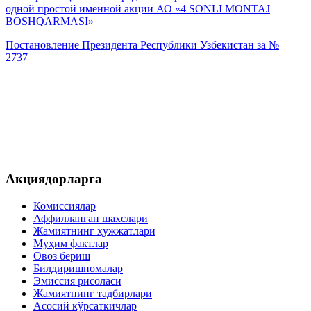
одной простой именной акции АО «4 SONLI MONTAJ
BOSHQARMASI»
Постановление Президента Республики Узбекистан за №
2737
Акциядорларга
Комиссиялар
Аффилланган шахслари
Жамиятнинг ҳужжатлари
Муҳим фактлар
Овоз бериш
Билдиришномалар
Эмиссия рисоласи
Жамиятнинг тадбирлари
Асосий кўрсаткичлар