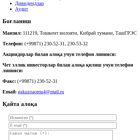
Дивидендлар
Аудит
Боғланиш
Манзил:
111219, Тошкент вилояти, Кибрай тумани, ТашГРЭС
Телефон:
(+99871) 230-52-31, 230-53-32
Акциядорлар билан алоқа учун телефон линияси:
Чет эллик инвесторлар билан алоқа қилиш учун телефон
линияси:
Факс:
(+99871) 230-52-31
Email:
gakuzoaomu4@mail.ru
Қайта алоқа