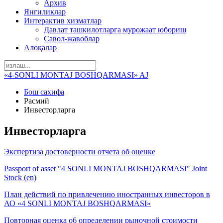
Архив
Янгиликлар
Интерактив хизматлар
Давлат ташкилотларга мурожаат юбориш
Савол-жавоблар
Алоқалар
«4-SONLI MONTAJ BOSHQARMASI» AJ
Бош сахифа
Расмий
Инвесторларга
Инвесторларга
Экспертиза достоверности отчета об оценке
Passport of asset "4 SONLI MONTAJ BOSHQARMASI" Joint
Stock (en)
План действий по привлечению иностранных инвесторов в
АО «4 SONLI MONTAJ BOSHQARMASI»
Повторная оценка o6 определении рыночной стоимости