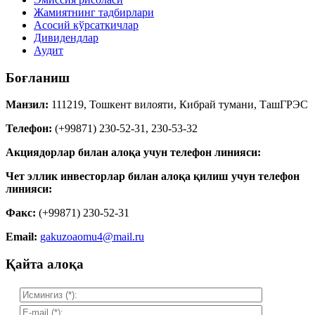
Жамиятнинг тадбирлари
Асосий кўрсаткичлар
Дивидендлар
Аудит
Боғланиш
Манзил:
111219, Тошкент вилояти, Кибрай тумани, ТашГРЭС
Телефон:
(+99871) 230-52-31, 230-53-32
Акциядорлар билан алоқа учун телефон линияси:
Чет эллик инвесторлар билан алоқа қилиш учун телефон
линияси:
Факс:
(+99871) 230-52-31
Email:
gakuzoaomu4@mail.ru
Қайта алоқа