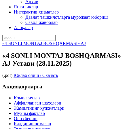
Архив
Янгиликлар
Интерактив хизматлар
Давлат ташкилотларга мурожаат юбориш
Савол-жавоблар
Алоқалар
«4-SONLI MONTAJ BOSHQARMASI» AJ
«4 SONLI MONTAJ BOSHQARMASI»
АJ Устави (28.11.2025)
(.pdf)
Юқлаб олиш / Скачать
Акциядорларга
Комиссиялар
Аффилланган шахслари
Жамиятнинг ҳужжатлари
Муҳим фактлар
Овоз бериш
Билдиришномалар
Эмиссия рисоласи