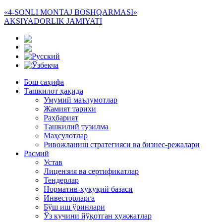
«4-SONLI MONTAJ BOSHQARMASI»
AKSIYADORLIK JAMIYATI
Бош саҳифа
Ташкилот ҳақида
Умумий маълумотлар
Жамият тарихи
Раҳбарият
Ташкилий тузилма
Маҳсулотлар
Ривожланиш стратегияси ва бизнес-режалари
Расмий
Устав
Лицензия ва сертификатлар
Тендерлар
Норматив-ҳуқуқий базаси
Инвесторларга
Бўш иш ўринлари
Ўз кучини йўқотган ҳужжатлар