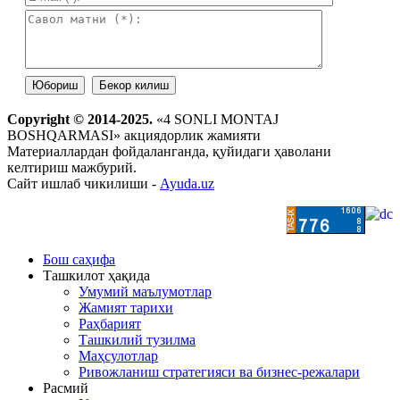
Copyright © 2014-2025.
«4 SONLI MONTAJ
BOSHQARMASI» акциядорлик жамияти
Материаллардан фойдаланганда, қуйидаги ҳаволани
келтириш мажбурий.
Сайт ишлаб чикилиши -
Ayuda.uz
Бош саҳифа
Ташкилот ҳақида
Умумий маълумотлар
Жамият тарихи
Раҳбарият
Ташкилий тузилма
Маҳсулотлар
Ривожланиш стратегияси ва бизнес-режалари
Расмий