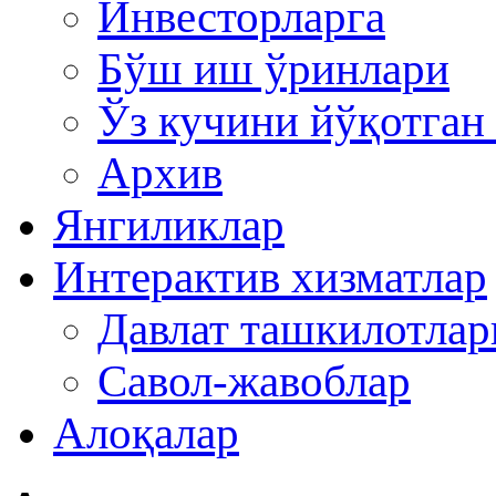
Инвесторларга
Бўш иш ўринлари
Ўз кучини йўқотган
Архив
Янгиликлар
Интерактив хизматлар
Давлат ташкилотла
Савол-жавоблар
Алоқалар