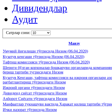
Дивидендлар
Аудит
Сатрлар сони:
Мавзу
Умумий йиғилиши тўғрисида Низом (06.04.2020)
Кузатув кенгаши тўғрисида Низом (06.04.2020)
Тафтиш комиссияси тўғрисида Низом (06.04.2020)
Шериги бўлган корхоналар бошқаруви органларида компаниян
бериш тартиби тугрисидаги Низом
Кузатув Кенгаши, тафтиш комиссияси ва ижроия органлари аз
рағбатлантириш тўғрисидаги Низом
Ижроий органи тўғрисидаги Низом
Дивиденд сиёсат тўғрисидаги Низом
Ахборот Сиёсати тўғрисидаги Низом
Манфаатлар туқнашуви вактида Ҳаракат қилиш тартиби тўғри
Ички назорат тўғрисида Низом