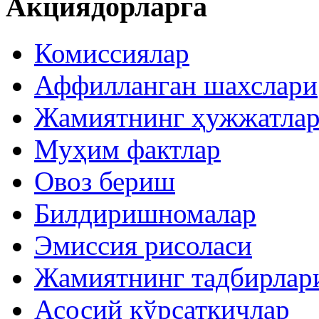
Акциядорларга
Комиссиялар
Аффилланган шахслари
Жамиятнинг ҳужжатла
Муҳим фактлар
Овоз бериш
Билдиришномалар
Эмиссия рисоласи
Жамиятнинг тадбирлар
Асосий кўрсаткичлар