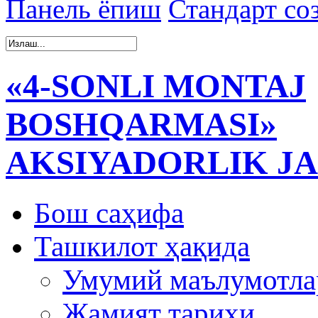
Панель ёпиш
Стандарт со
«4-SONLI MONTAJ
BOSHQARMASI»
AKSIYADORLIK JA
Бош саҳифа
Ташкилот ҳақида
Умумий маълумотла
Жамият тарихи