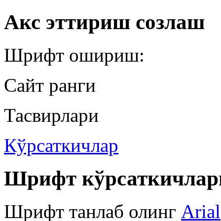
Акс эттириш созлаш
Шрифт ошириш:
Сайт ранги
Тасвирлари
Кўрсаткичлар
Шрифт кўрсаткичлар
Шрифт танлаб олинг
Arial