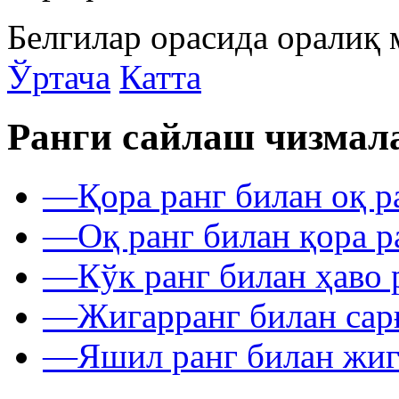
Белгилар орасида оралиқ 
Ўртача
Катта
Ранги сайлаш чизмал
—
Қора ранг билан оқ р
—
Оқ ранг билан қора р
—
Кўк ранг билан ҳаво 
—
Жигарранг билан сар
—
Яшил ранг билан жиг