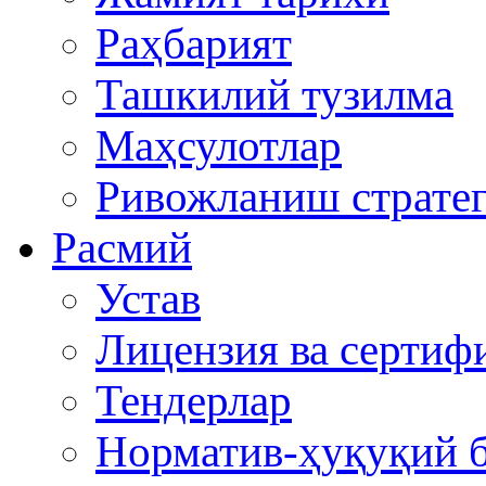
Раҳбарият
Ташкилий тузилма
Маҳсулотлар
Ривожланиш стратег
Расмий
Устав
Лицензия ва сертиф
Тендерлар
Норматив-ҳуқуқий б