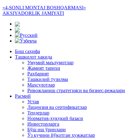
«4-SONLI MONTAJ BOSHQARMASI»
AKSIYADORLIK JAMIYATI
Бош саҳифа
Ташкилот ҳақида
Умумий маълумотлар
Жамият тарихи
Раҳбарият
Ташкилий тузилма
Маҳсулотлар
Ривожланиш стратегияси ва бизнес-режалари
Расмий
Устав
Лицензия ва сертификатлар
Тендерлар
Норматив-ҳуқуқий базаси
Инвесторларга
Бўш иш ўринлари
Ўз кучини йўқотган ҳужжатлар