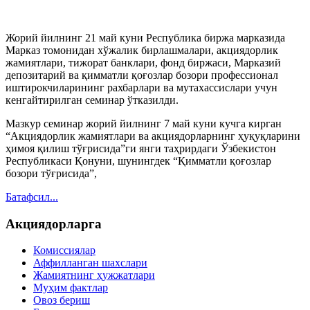
Жорий йилнинг 21 май куни Республика биржа марказида
Марказ томонидан хўжалик бирлашмалари, акциядорлик
жамиятлари, тижорат банклари, фонд биржаси, Марказий
депозитарий ва қимматли қоғозлар бозори профессионал
иштирокчиларининг рахбарлари ва мутахассислари учун
кенгайтирилган семинар ўтказилди.
Мазкур семинар жорий йилнинг 7 май куни кучга кирган
“Акциядорлик жамиятлари ва акциядорларнинг ҳуқуқларини
ҳимоя қилиш тўғрисида”ги янги таҳрирдаги Ўзбекистон
Республикаси Қонуни, шунингдек “Қимматли қоғозлар
бозори тўғрисида”,
Батафсил...
Акциядорларга
Комиссиялар
Аффилланган шахслари
Жамиятнинг ҳужжатлари
Муҳим фактлар
Овоз бериш