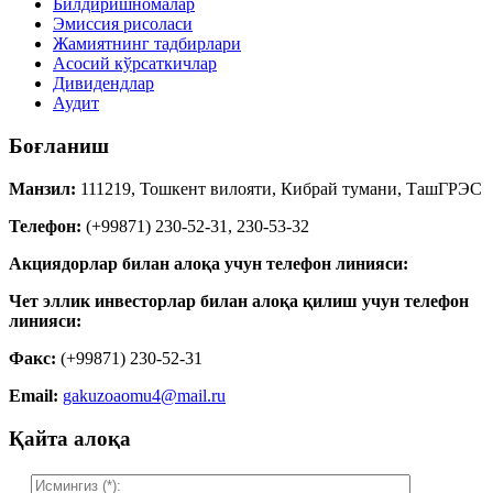
Билдиришномалар
Эмиссия рисоласи
Жамиятнинг тадбирлари
Асосий кўрсаткичлар
Дивидендлар
Аудит
Боғланиш
Манзил:
111219, Тошкент вилояти, Кибрай тумани, ТашГРЭС
Телефон:
(+99871) 230-52-31, 230-53-32
Акциядорлар билан алоқа учун телефон линияси:
Чет эллик инвесторлар билан алоқа қилиш учун телефон
линияси:
Факс:
(+99871) 230-52-31
Email:
gakuzoaomu4@mail.ru
Қайта алоқа