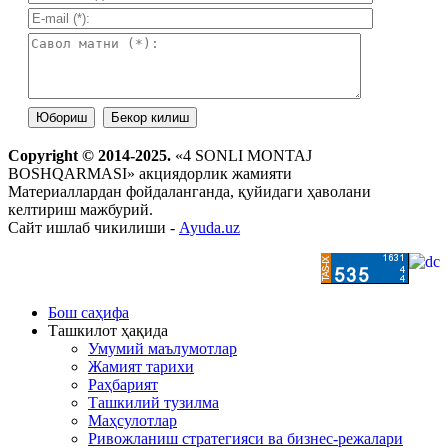
Copyright © 2014-2025.
«4 SONLI MONTAJ
BOSHQARMASI» акциядорлик жамияти
Материаллардан фойдаланганда, қуйидаги ҳаволани
келтириш мажбурий.
Сайт ишлаб чикилиши -
Ayuda.uz
Бош саҳифа
Ташкилот ҳақида
Умумий маълумотлар
Жамият тарихи
Раҳбарият
Ташкилий тузилма
Маҳсулотлар
Ривожланиш стратегияси ва бизнес-режалари