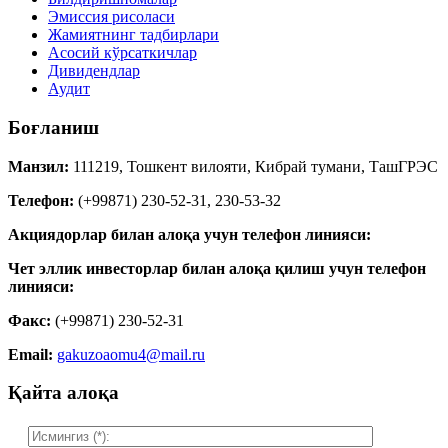
Эмиссия рисоласи
Жамиятнинг тадбирлари
Асосий кўрсаткичлар
Дивидендлар
Аудит
Боғланиш
Манзил:
111219, Тошкент вилояти, Кибрай тумани, ТашГРЭС
Телефон:
(+99871) 230-52-31, 230-53-32
Акциядорлар билан алоқа учун телефон линияси:
Чет эллик инвесторлар билан алоқа қилиш учун телефон
линияси:
Факс:
(+99871) 230-52-31
Email:
gakuzoaomu4@mail.ru
Қайта алоқа