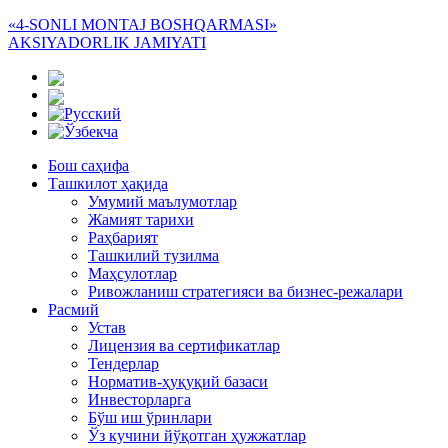
«4-SONLI MONTAJ BOSHQARMASI»
AKSIYADORLIK JAMIYATI
Бош саҳифа
Ташкилот ҳақида
Умумий маълумотлар
Жамият тарихи
Раҳбарият
Ташкилий тузилма
Маҳсулотлар
Ривожланиш стратегияси ва бизнес-режалари
Расмий
Устав
Лицензия ва сертификатлар
Тендерлар
Норматив-ҳуқуқий базаси
Инвесторларга
Бўш иш ўринлари
Ўз кучини йўқотган ҳужжатлар