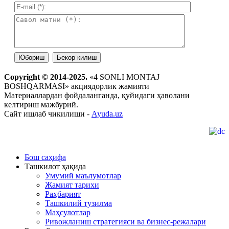
Copyright © 2014-2025.
«4 SONLI MONTAJ
BOSHQARMASI» акциядорлик жамияти
Материаллардан фойдаланганда, қуйидаги ҳаволани
келтириш мажбурий.
Сайт ишлаб чикилиши -
Ayuda.uz
Бош саҳифа
Ташкилот ҳақида
Умумий маълумотлар
Жамият тарихи
Раҳбарият
Ташкилий тузилма
Маҳсулотлар
Ривожланиш стратегияси ва бизнес-режалари