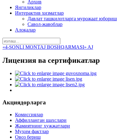
Архив
Янгиликлар
Интерактив хизматлар
Давлат ташкилотларга мурожаат юбориш
Савол-жавоблар
Алоқалар
«4-SONLI MONTAJ BOSHQARMASI» AJ
Лицензия ва сертификатлар
Акциядорларга
Комиссиялар
Аффилланган шахслари
Жамиятнинг ҳужжатлари
Муҳим фактлар
Овоз бериш