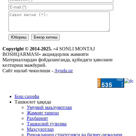
Copyright © 2014-2025.
«4 SONLI MONTAJ
BOSHQARMASI» акциядорлик жамияти
Материаллардан фойдаланганда, қуйидаги ҳаволани
келтириш мажбурий.
Сайт ишлаб чикилиши -
Ayuda.uz
Бош саҳифа
Ташкилот ҳақида
Умумий маълумотлар
Жамият тарихи
Раҳбарият
Ташкилий тузилма
Маҳсулотлар
Ривожланиш стратегияси ва бизнес-режалари