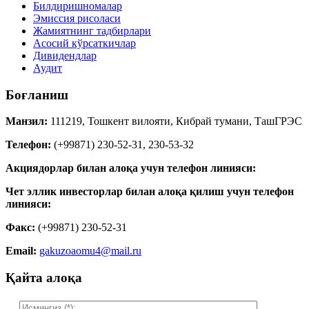
Билдиришномалар
Эмиссия рисоласи
Жамиятнинг тадбирлари
Асосий кўрсаткичлар
Дивидендлар
Аудит
Боғланиш
Манзил:
111219, Тошкент вилояти, Кибрай тумани, ТашГРЭС
Телефон:
(+99871) 230-52-31, 230-53-32
Акциядорлар билан алоқа учун телефон линияси:
Чет эллик инвесторлар билан алоқа қилиш учун телефон
линияси:
Факс:
(+99871) 230-52-31
Email:
gakuzoaomu4@mail.ru
Қайта алоқа