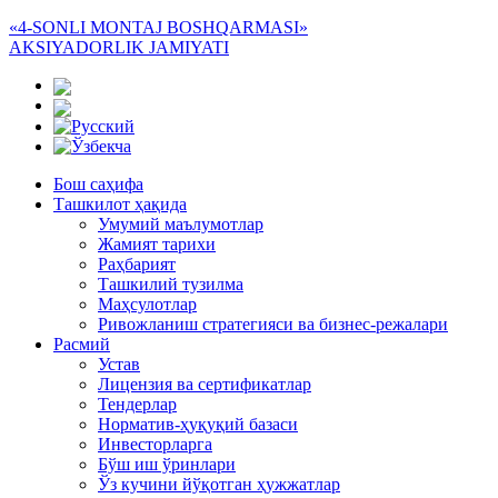
«4-SONLI MONTAJ BOSHQARMASI»
AKSIYADORLIK JAMIYATI
Бош саҳифа
Ташкилот ҳақида
Умумий маълумотлар
Жамият тарихи
Раҳбарият
Ташкилий тузилма
Маҳсулотлар
Ривожланиш стратегияси ва бизнес-режалари
Расмий
Устав
Лицензия ва сертификатлар
Тендерлар
Норматив-ҳуқуқий базаси
Инвесторларга
Бўш иш ўринлари
Ўз кучини йўқотган ҳужжатлар