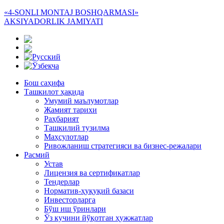
«4-SONLI MONTAJ BOSHQARMASI»
AKSIYADORLIK JAMIYATI
Бош саҳифа
Ташкилот ҳақида
Умумий маълумотлар
Жамият тарихи
Раҳбарият
Ташкилий тузилма
Маҳсулотлар
Ривожланиш стратегияси ва бизнес-режалари
Расмий
Устав
Лицензия ва сертификатлар
Тендерлар
Норматив-ҳуқуқий базаси
Инвесторларга
Бўш иш ўринлари
Ўз кучини йўқотган ҳужжатлар