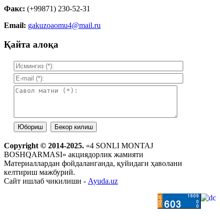
Факс:
(+99871) 230-52-31
Email:
gakuzoaomu4@mail.ru
Қайта алоқа
Copyright © 2014-2025.
«4 SONLI MONTAJ
BOSHQARMASI» акциядорлик жамияти
Материаллардан фойдаланганда, қуйидаги ҳаволани
келтириш мажбурий.
Сайт ишлаб чикилиши -
Ayuda.uz