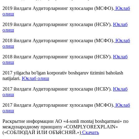
2019 йилдаги Аудиторларнинг хулосалари (МСФО).
Юклаб
олиш
2019 йилдаги Аудиторларнинг хулосалари (НСБУ).
Юклаб
олиш
2018 йилдаги Аудиторларнинг хулосалари (МСФО).
Юклаб
олиш
2018 йилдаги Аудиторларнинг хулосалари (НСБУ).
Юклаб
олиш
2017 yilgacha bo'lgan korporativ boshqaruv tizimini baholash
natijalari.
Юклаб олиш
2017 йилдаги Аудиторларнинг хулосалари (НСБУ).
Юклаб
олиш
2017 йилдаги Аудиторларнинг хулосалари (МСФО).
Юклаб
олиш
Раскрытие информации АО «4-sonli montaj boshqarmasi» по
международному принципу «COMPLYOREXPLAIN»
(«СОБЛЮДАЙ ИЛИ ОБЪЯСНЯЙ.»)
Скачать