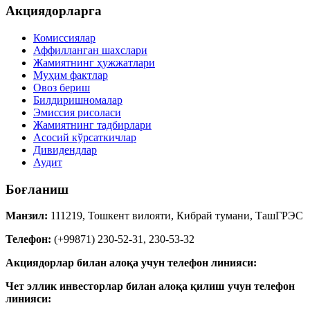
Акциядорларга
Комиссиялар
Аффилланган шахслари
Жамиятнинг ҳужжатлари
Муҳим фактлар
Овоз бериш
Билдиришномалар
Эмиссия рисоласи
Жамиятнинг тадбирлари
Асосий кўрсаткичлар
Дивидендлар
Аудит
Боғланиш
Манзил:
111219, Тошкент вилояти, Кибрай тумани, ТашГРЭС
Телефон:
(+99871) 230-52-31, 230-53-32
Акциядорлар билан алоқа учун телефон линияси:
Чет эллик инвесторлар билан алоқа қилиш учун телефон
линияси: