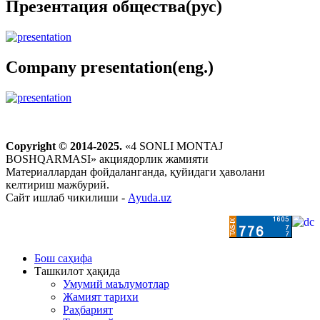
Презентация общества(рус)
Company presentation(eng.)
Copyright © 2014-2025.
«4 SONLI MONTAJ
BOSHQARMASI» акциядорлик жамияти
Материаллардан фойдаланганда, қуйидаги ҳаволани
келтириш мажбурий.
Сайт ишлаб чикилиши -
Ayuda.uz
Бош саҳифа
Ташкилот ҳақида
Умумий маълумотлар
Жамият тарихи
Раҳбарият