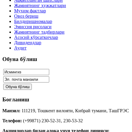
Аффилланган шахслари
Жамиятнинг ҳужжатлари
Муҳим фактлар
Овоз бериш
Билдиришномалар
Эмиссия рисоласи
Жамиятнинг тадбирлари
Асосий кўрсаткичлар
Дивидендлар
Аудит
Обуна бўлиш
Боғланиш
Манзил:
111219, Тошкент вилояти, Кибрай тумани, ТашГРЭС
Телефон:
(+99871) 230-52-31, 230-53-32
Акциядорлар билан алоқа учун телефон линияси: