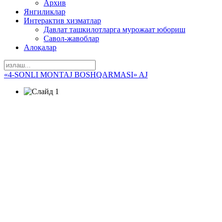
Архив
Янгиликлар
Интерактив хизматлар
Давлат ташкилотларга мурожаат юбориш
Савол-жавоблар
Алоқалар
«4-SONLI MONTAJ BOSHQARMASI» AJ