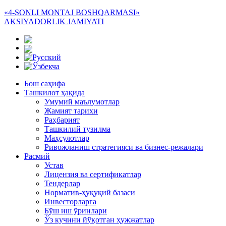
«4-SONLI MONTAJ BOSHQARMASI»
AKSIYADORLIK JAMIYATI
Бош саҳифа
Ташкилот ҳақида
Умумий маълумотлар
Жамият тарихи
Раҳбарият
Ташкилий тузилма
Маҳсулотлар
Ривожланиш стратегияси ва бизнес-режалари
Расмий
Устав
Лицензия ва сертификатлар
Тендерлар
Норматив-ҳуқуқий базаси
Инвесторларга
Бўш иш ўринлари
Ўз кучини йўқотган ҳужжатлар