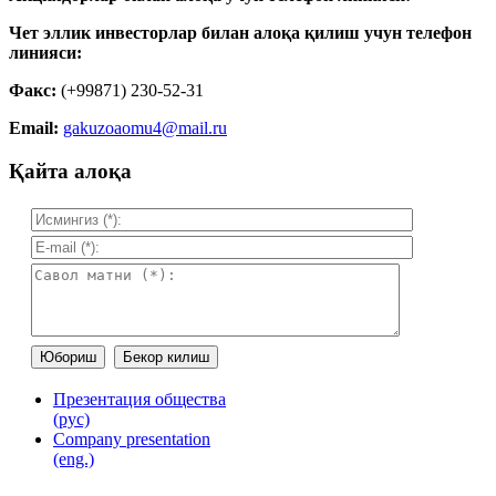
Чет эллик инвесторлар билан алоқа қилиш учун телефон
линияси:
Факс:
(+99871) 230-52-31
Email:
gakuzoaomu4@mail.ru
Қайта алоқа
Презентация общества
(рус)
Company presentation
(eng.)