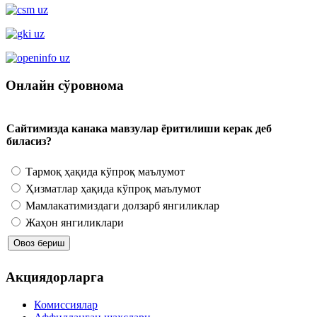
Онлайн сўровнома
Сайтимизда канака мавзулар ёритилиши керак деб
биласиз?
Тармоқ ҳақида кўпроқ маълумот
Ҳизматлар ҳақида кўпроқ маълумот
Мамлакатимиздаги долзарб янгиликлар
Жаҳон янгиликлари
Акциядорларга
Комиссиялар