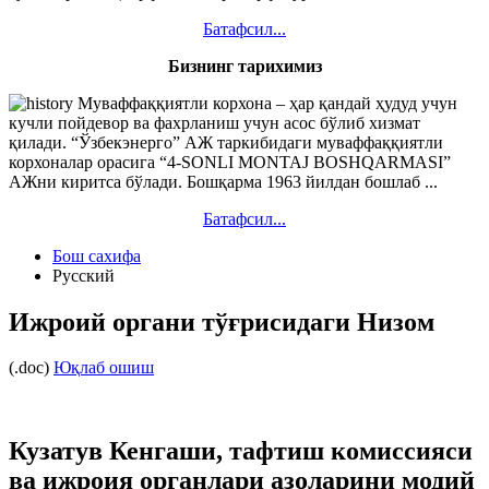
Батафсил...
Бизнинг тарихимиз
Муваффаққиятли корхона – ҳар қандай ҳудуд учун
кучли пойдевор ва фахрланиш учун асос бўлиб хизмат
қилади. “Ўзбекэнерго” АЖ таркибидаги муваффаққиятли
корхоналар орасига “4-SONLI MONTAJ BOSHQARMASI”
АЖни киритса бўлади. Бошқарма 1963 йилдан бошлаб ...
Батафсил...
Бош сахифа
Русский
Ижроий органи тўғрисидаги Низом
(.doc)
Юқлаб ошиш
Кузатув Кенгаши, тафтиш комиссияси
ва ижроия органлари азоларини модий