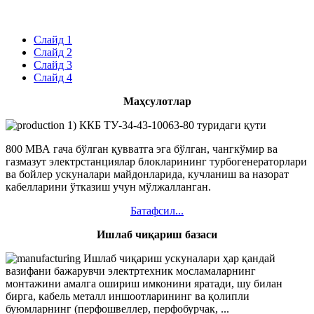
Слайд 1
Слайд 2
Слайд 3
Слайд 4
Маҳсулотлар
1) ККБ ТУ-34-43-10063-80 туридаги қути
800 МВА гача бўлган қувватга эга бўлган, чангкўмир ва
газмазут электрстанциялар блокларининг турбогенераторлари
ва бойлер ускуналари майдонларида, кучланиш ва назорат
кабелларини ўтказиш учун мўлжалланган.
Батафсил...
Ишлаб чиқариш базаси
Ишлаб чиқариш ускуналари ҳар қандай
вазифани бажарувчи электртехник мосламаларнинг
монтажини амалга ошириш имконини яратади, шу билан
бирга, кабель металл иншоотларининг ва қолипли
буюмларнинг (перфошвеллер, перфобурчак, ...