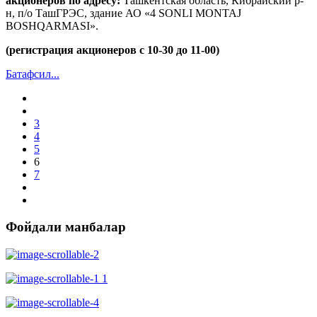
акционеров по адресу:
Ташкентская область, Кибрайский р-
н, п/о ТашГРЭС, здание АО «4 SONLI MONTAJ
BOSHQARMASI».
(регистрация акционеров с 10-30 до 11-00)
Батафсил...
3
4
5
6
7
Фойдали манбалар