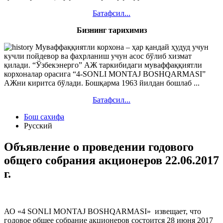
Батафсил...
Бизнинг тарихимиз
Муваффаққиятли корхона – ҳар қандай ҳудуд учун
кучли пойдевор ва фахрланиш учун асос бўлиб хизмат
қилади. “Ўзбекэнерго” АЖ таркибидаги муваффаққиятли
корхоналар орасига “4-SONLI MONTAJ BOSHQARMASI”
АЖни киритса бўлади. Бошқарма 1963 йилдан бошлаб ...
Батафсил...
Бош сахифа
Русский
Объявление о проведении годового
общего собрания акционеров 22.06.2017
г.
АО «4 SONLI MONTAJ BOSHQARMASI» извещает, что
годовое общее собрание акционеров состоится 28 июня 2017