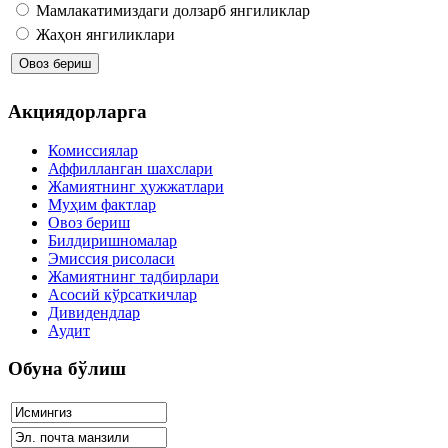
Мамлакатимиздаги долзарб янгиликлар
Жаҳон янгиликлари
Акциядорларга
Комиссиялар
Аффилланган шахслари
Жамиятнинг ҳужжатлари
Муҳим фактлар
Овоз бериш
Билдиришномалар
Эмиссия рисоласи
Жамиятнинг тадбирлари
Асосий кўрсаткичлар
Дивидендлар
Аудит
Обуна бўлиш