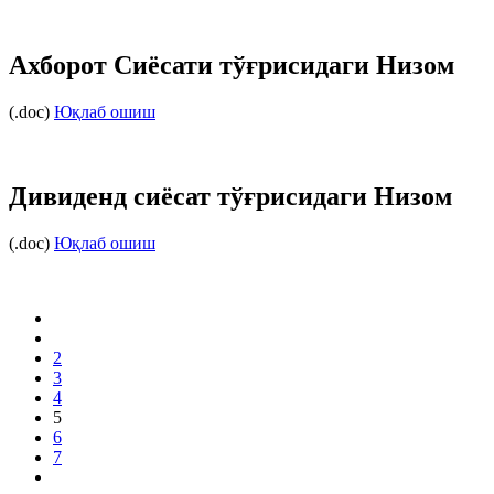
Ахборот Сиёсати тўғрисидаги Низом
(.doc)
Юқлаб ошиш
Дивиденд сиёсат тўғрисидаги Низом
(.doc)
Юқлаб ошиш
2
3
4
5
6
7