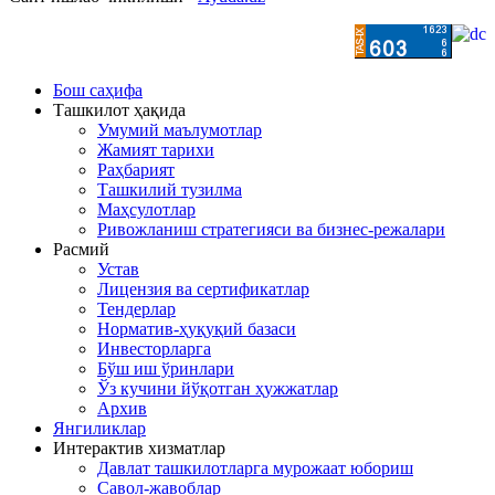
Бош саҳифа
Ташкилот ҳақида
Умумий маълумотлар
Жамият тарихи
Раҳбарият
Ташкилий тузилма
Маҳсулотлар
Ривожланиш стратегияси ва бизнес-режалари
Расмий
Устав
Лицензия ва сертификатлар
Тендерлар
Норматив-ҳуқуқий базаси
Инвесторларга
Бўш иш ўринлари
Ўз кучини йўқотган ҳужжатлар
Архив
Янгиликлар
Интерактив хизматлар
Давлат ташкилотларга мурожаат юбориш
Савол-жавоблар