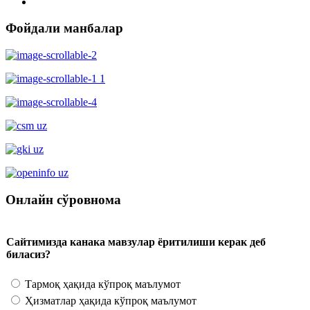
Фойдали манбалар
Онлайн сўровнома
Сайтимизда канака мавзулар ёритилиши керак деб
биласиз?
Тармоқ ҳақида кўпроқ маълумот
Ҳизматлар ҳақида кўпроқ маълумот