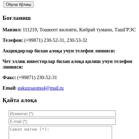
Боғланиш
Манзил:
111219, Тошкент вилояти, Кибрай тумани, ТашГРЭС
Телефон:
(+99871) 230-52-31, 230-53-32
Акциядорлар билан алоқа учун телефон линияси:
Чет эллик инвесторлар билан алоқа қилиш учун телефон
линияси:
Факс:
(+99871) 230-52-31
Email:
gakuzoaomu4@mail.ru
Қайта алоқа