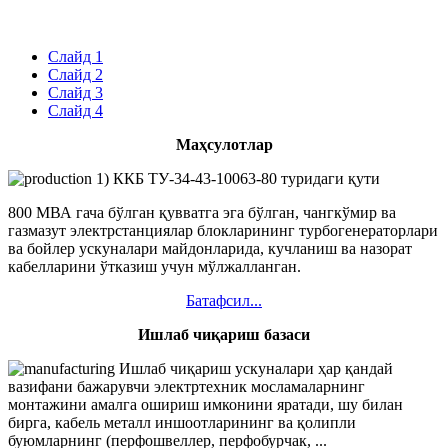
Слайд 1
Слайд 2
Слайд 3
Слайд 4
Маҳсулотлар
1) ККБ ТУ-34-43-10063-80 туридаги қути
800 МВА гача бўлган қувватга эга бўлган, чангкўмир ва
газмазут электрстанциялар блокларининг турбогенераторлари
ва бойлер ускуналари майдонларида, кучланиш ва назорат
кабелларини ўтказиш учун мўлжалланган.
Батафсил...
Ишлаб чиқариш базаси
Ишлаб чиқариш ускуналари ҳар қандай
вазифани бажарувчи электртехник мосламаларнинг
монтажини амалга ошириш имконини яратади, шу билан
бирга, кабель металл иншоотларининг ва қолипли
буюмларнинг (перфошвеллер, перфобурчак, ...