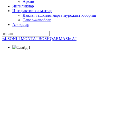
Архив
Янгиликлар
Интерактив хизматлар
Давлат ташкилотларга мурожаат юбориш
Савол-жавоблар
Алоқалар
«4-SONLI MONTAJ BOSHQARMASI» AJ