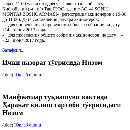
года в 11.00 часов по адресу: Ташкентская область,
Кибрайский р-н, п/о ТашГРЭС, здание АО «4 SONLI
MONTAJ BOSHQARMASI» (регистрация акционеров с 10-30
до 11-00). Дата составления реестра акционеров:
- для оповещения о проведении общего собрания на дату –
«14 » июня 2017 года.
- для проведения общего собрания акционеров на дату –
«22» июня 2017 года.
Батафсил...
Ички назорат тўғрисида Низом
(.doc)
Юқлаб ошиш
Манфаатлар туқнашуви вактида
Ҳаракат қилиш тартиби тўғрисидаги
Низом
(.doc)
Юқлаб ошиш