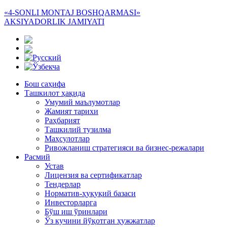
«4-SONLI MONTAJ BOSHQARMASI»
AKSIYADORLIK JAMIYATI
Бош саҳифа
Ташкилот ҳақида
Умумий маълумотлар
Жамият тарихи
Раҳбарият
Ташкилий тузилма
Маҳсулотлар
Ривожланиш стратегияси ва бизнес-режалари
Расмий
Устав
Лицензия ва сертификатлар
Тендерлар
Норматив-ҳуқуқий базаси
Инвесторларга
Бўш иш ўринлари
Ўз кучини йўқотган ҳужжатлар