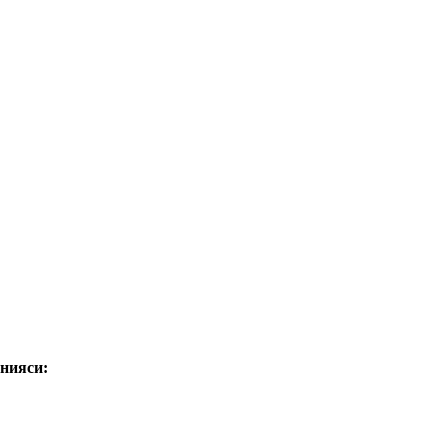
нияси: