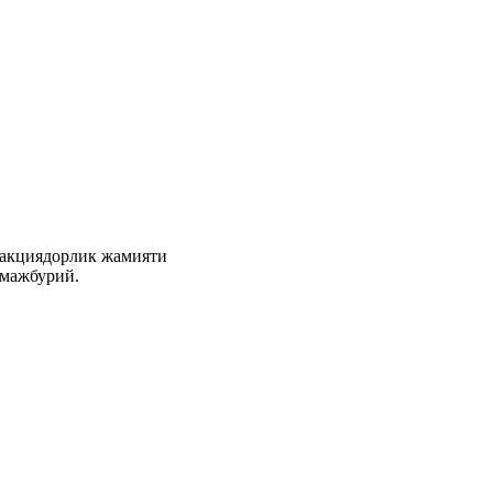
кциядорлик жамияти
 мажбурий.