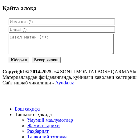
Қайта алоқа
Copyright © 2014-2025.
«4 SONLI MONTAJ BOSHQARMASI» а
Материаллардан фойдаланганда, қуйидаги ҳаволани келтириш
Сайт ишлаб чикилиши -
Ayuda.uz
Бош саҳифа
Ташкилот ҳақида
Умумий маълумотлар
Жамият тарихи
Раҳбарият
Ташкилий тузилма