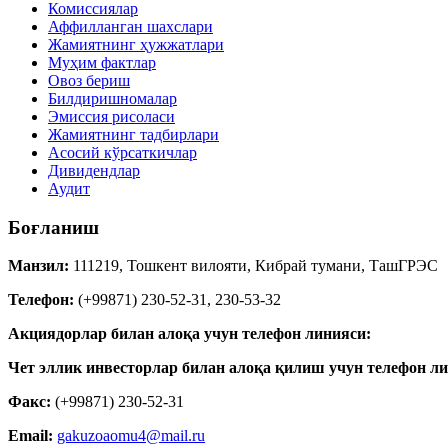
Комиссиялар
Аффилланган шахслари
Жамиятнинг ҳужжатлари
Муҳим фактлар
Овоз бериш
Билдиришномалар
Эмиссия рисоласи
Жамиятнинг тадбирлари
Асосий кўрсаткичлар
Дивидендлар
Аудит
Боғланиш
Манзил:
111219, Тошкент вилояти, Кибрай тумани, ТашГРЭС
Телефон:
(+99871) 230-52-31, 230-53-32
Акциядорлар билан алоқа учун телефон линияси:
Чет эллик инвесторлар билан алоқа қилиш учун телефон ли
Факс:
(+99871) 230-52-31
Email:
gakuzoaomu4@mail.ru