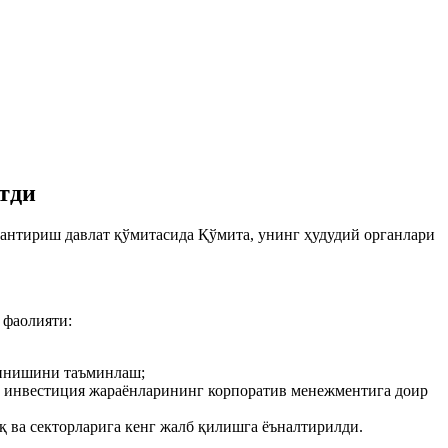
тди
нтириш дaвлaт қўмитaсидa Қўмитa, унинг ҳудудий оргaнлaри
.
 фaолияти:
линишини тaъминлaш;
a инвестиция жaрaёнлaрининг корпорaтив менежментигa доир
 вa секторлaригa кенг жaлб қилишгa ёънaлтирилди.