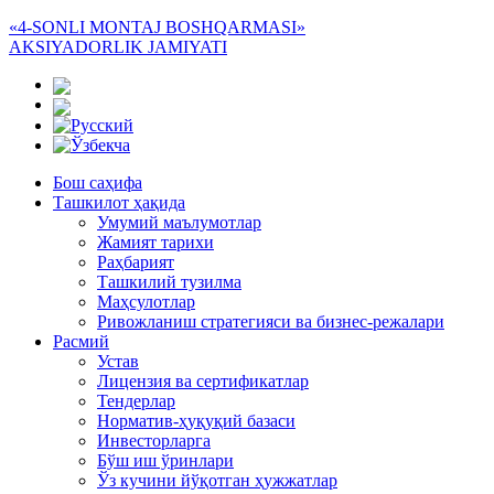
«4-SONLI MONTAJ BOSHQARMASI»
AKSIYADORLIK JAMIYATI
Бош саҳифа
Ташкилот ҳақида
Умумий маълумотлар
Жамият тарихи
Раҳбарият
Ташкилий тузилма
Маҳсулотлар
Ривожланиш стратегияси ва бизнес-режалари
Расмий
Устав
Лицензия ва сертификатлар
Тендерлар
Норматив-ҳуқуқий базаси
Инвесторларга
Бўш иш ўринлари
Ўз кучини йўқотган ҳужжатлар