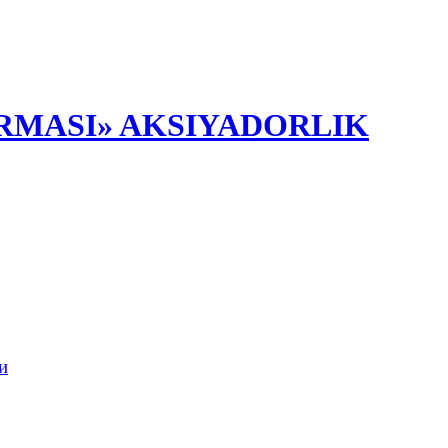
RMASI» AKSIYADORLIK
и