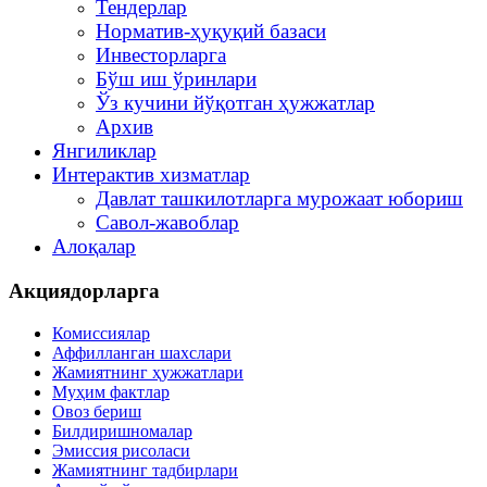
Тендерлар
Норматив-ҳуқуқий базаси
Инвесторларга
Бўш иш ўринлари
Ўз кучини йўқотган ҳужжатлар
Архив
Янгиликлар
Интерактив хизматлар
Давлат ташкилотларга мурожаат юбориш
Савол-жавоблар
Алоқалар
Акциядорларга
Комиссиялар
Аффилланган шахслари
Жамиятнинг ҳужжатлари
Муҳим фактлар
Овоз бериш
Билдиришномалар
Эмиссия рисоласи
Жамиятнинг тадбирлари