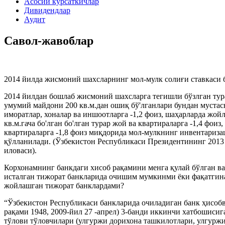
Асосий кўрсаткичлар
Дивидендлар
Аудит
Савол-жавоблар
2014 йилда жисмоний шахсларнинг мол-мулк солиғи ставкаси 
2014 йилдан бошлаб жисмоний шахсларга тегишли бўзлган тур
умумий майдони 200 кв.м.дан ошиқ бў'лганлари бундан мустасн
иморатлар, хоналар ва иншоотларга -1,2 фоиз, шаҳарларда жой
кв.м.гача бо'лган бо'лган турар жой ва квартираларга -1,4 фоиз
квартираларга -1,8 фоиз миқдорида мол-мулкнинг инвентариза
қўлланилади. (Ўзбекистон Республикаси Президентининг 2013
иловаси).
Корхонамнинг банкдаги хисоб рақамини менга қулай бўлган в
исталган тижорат банкларида очишим мумкинми ёки фақатгина
жойлашган тижорат банклардами?
“Ўзбекистон Республикаси банкларида очиладиган банк ҳисоб
рақами 1948, 2009-йил 27 -апрел) 3-банди иккинчи хатбошисиг
тўлови тўловчилари (улгуржи дорихона ташкилотлари, улгурж