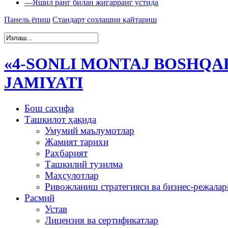
—
Яшил ранг билан жигарранг устида
Панель ёпиш
Стандарт созлашни қайтариш
«4-SONLI MONTAJ BOSHQA
JAMIYATI
Бош саҳифа
Ташкилот ҳақида
Умумий маълумотлар
Жамият тарихи
Раҳбарият
Ташкилий тузилма
Маҳсулотлар
Ривожланиш стратегияси ва бизнес-режалар
Расмий
Устав
Лицензия ва сертификатлар