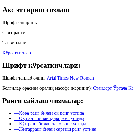
Акс эттириш созлаш
Шрифт ошириш:
Сайт ранги
Тасвирлари
Кўрсаткичлар
Шрифт кўрсаткичлари:
Шрифт танлаб олинг
Arial
Times New Roman
Белгилар орасида оралиқ масофа (кернинг):
Стандарт
Ўртача
Ка
Ранги сайлаш чизмалар:
—
Қора ранг билан оқ ранг устида
—
Оқ ранг билан қора ранг устида
—
Кўк ранг билан ҳаво ранг устида
—
Жигарранг билан сарғиш ранг устида