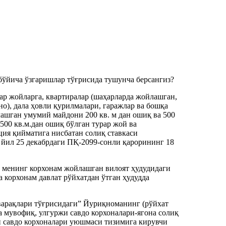
бўйича ўзгаришлар тўғрисида тушунча берсангиз?
ар жойларга, квартиралар (шаҳарларда жойлашган,
о), дала ҳовли қурилмалари, гаражлар ва бошқа
лашган умумий майдони 200 кв. м дан ошиқ ва 500
, 500 кв.м.дан ошиқ бўлган турар жой ва
ция қийматига нисбатан солиқ ставкаси
 йил 25 декабрдаги ПҚ-2099-сонли қарорининг 18
а менинг корхонам жойлашган вилоят ҳудудидаги
 корхонам давлат рўйхатдан ўтган ҳудудда
варақлари тўғрисидаги” Йуриқноманинг (рўйхат
а мувофиқ, улгуржи савдо корхоналари-ягона солиқ
и савдо корхоналари уюшмаси тизимига кирувчи