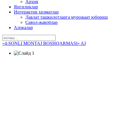
Архив
Янгиликлар
Интерактив хизматлар
Давлат ташкилотларга мурожаат юбориш
Савол-жавоблар
Алоқалар
«4-SONLI MONTAJ BOSHQARMASI» AJ