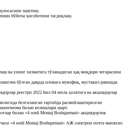
хулосасини эшитиш.
илиши бўйича ҳисоботини тасдиқлаш.
аш ва унинг хизматига тўланадиган ҳақ миқдори чегарасини
шигача бўлган даврда иловага мувофиқ, мустақил равишда
дорлар реестри 2022 йил 04 июль ҳолатига ва акциядорлар
чилигида белгиланган тартибда расмийлаштирилган
 ишончнома билан келишлари шарт.
лар билан «4 sonli Montaj Boshqarmasi» акциядорлик
и «4 sonli Montaj Boshqarmasi» АЖ электрон почта манзили: