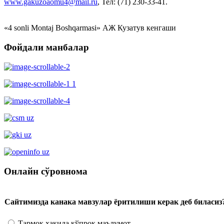
www.gakuzoaomu4@mail.ru
, Тел: (71) 230-33-41.
«4 sonli Montaj Boshqarmasi» АЖ Кузатув кенгаши
Фойдали манбалар
Онлайн сўровнома
Сайтимизда канака мавзулар ёритилиши керак деб биласиз
Тармоқ ҳақида кўпроқ маълумот