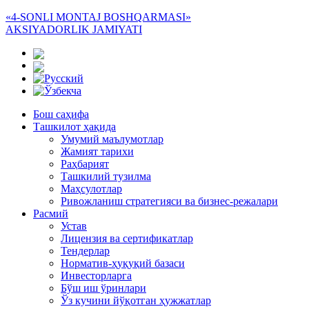
«4-SONLI MONTAJ BOSHQARMASI»
AKSIYADORLIK JAMIYATI
Бош саҳифа
Ташкилот ҳақида
Умумий маълумотлар
Жамият тарихи
Раҳбарият
Ташкилий тузилма
Маҳсулотлар
Ривожланиш стратегияси ва бизнес-режалари
Расмий
Устав
Лицензия ва сертификатлар
Тендерлар
Норматив-ҳуқуқий базаси
Инвесторларга
Бўш иш ўринлари
Ўз кучини йўқотган ҳужжатлар