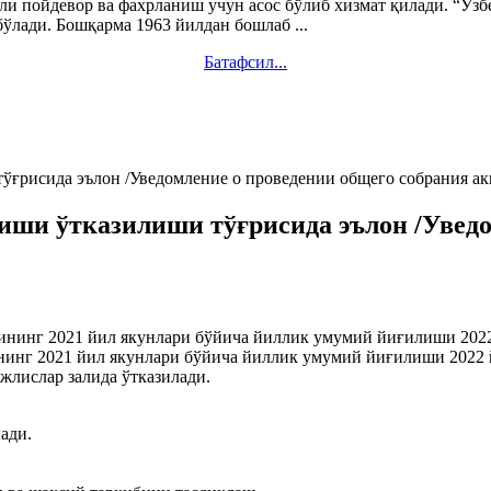
чли пойдевор ва фахрланиш учун асос бўлиб хизмат қилади. “Ў
ди. Бошқарма 1963 йилдан бошлаб ...
Батафсил...
ғрисида эълон /Уведомление о проведении общего собрания акц
иши ўтказилиши тўғрисида эълон /Уведо
арининг 2021 йил якунлари бўйича йиллик умумий йиғилиши 202
нинг 2021 йил якунлари бўйича йиллик умумий йиғилиши 2022 
ажлислар залида ўтказилади.
ади.