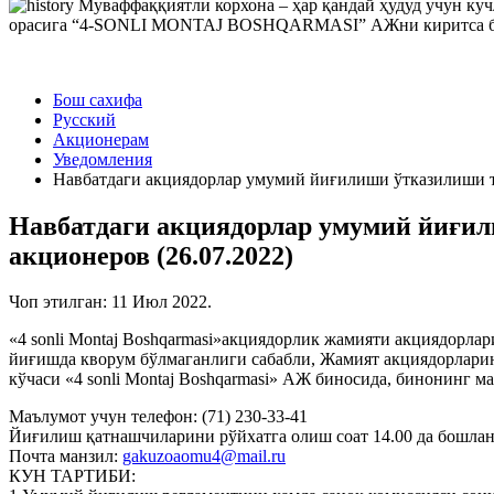
Муваффаққиятли корхона – ҳар қандай ҳудуд учун ку
орасига “4-SONLI MONTAJ BOSHQARMASI” АЖни киритса бўла
Бош сахифа
Русский
Акционерам
Уведомления
Навбатдаги акциядорлар умумий йиғилиши ўтказилиши тў
Навбатдаги акциядорлар умумий йиғил
акционеров (26.07.2022)
Чоп этилган:
11 Июл 2022
.
«4 sonli Montaj Boshqarmasi»акциядорлик жамияти акциядорл
йиғишда кворум бўлмаганлиги сабабли, Жамият акциядорлари
кўчаси «4 sonli Montaj Boshqarmasi» АЖ биносида, бинонинг м
Маълумот учун телефон: (71) 230-33-41
Йиғилиш қатнашчиларини рўйхатга олиш соат 14.00 да бошлан
Почта манзил:
gakuzoaomu4@mail.ru
КУН ТАРТИБИ: