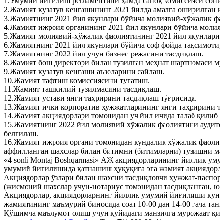
1.Умумий йиғилиш регламентини ҳамда саноқ комиссияси сони
2.Жамият кузатув кенгашининг 2021 йилда амалга оширилган 
3.Жамиятнинг 2021 йил якунлари бўйича молиявий-хўжалик ф
4.Жамият ижроия органининг 2021 йил якунлари бўйича моли
5.Жамият молиявий-хўжалик фаолиятининг 2021 йил якунлари
6.Жамиятнинг 2021 йил якунлари бўйича соф фойда тақсимоти
7.Жамиятнинг 2022 йил учун бизнес-режасини тасдиқлаш.
8.Жамият бош директори билан тузилган меҳнат шартномаси м
9.Жамият кузатув кенгаши аъзоларини сайлаш.
10.Жамият тафтиш комиссиясини тугатиш.
11.Жамият ташкилий тузилмасини тасдиқлаш.
12.Жамият устави янги таҳририни тасдиқлаш тўғрисида.
13.Жамият ички корпоратив хужжатларининг янги таҳририни т
14.Жамият акциядорлари томонидан уч йил ичида талаб қилиб
15.Жамиятнинг 2022 йил молиявий хўжалик фаолиятини аудито
белгилаш.
16.Жамият ижроия органи томонидан кундалик хўжалик фаоли
аффилланган шахслар билан битимни (битимларни) тузишни м
«4 sonli Montaj Boshqarmasi» АЖ акциядорларининг йиллик ум
умумий йиғилишида қатнашиш ҳуқуқига эга жамият акциядорл
Акциядорлар ўзлари билан шахсни тасдиқловчи ҳужжат-паспор
(жисмоний шахслар учун-нотариус томонидан тасдиқланган, 
Акциядорлар, акциядорларнинг йиллик умумий йиғилиши кун та
жамиятининг маъмурий биносида соат 10-00 дан 14-00 гача т
Қўшимча маълумот олиш учун қуйидаги манзилга мурожаат қил