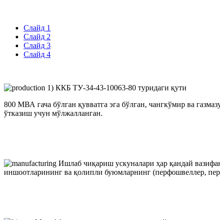
Слайд 1
Слайд 2
Слайд 3
Слайд 4
1) ККБ ТУ-34-43-10063-80 туридаги қути
800 МВА гача бўлган қувватга эга бўлган, чангкўмир ва газма
ўтказиш учун мўлжалланган.
Ишлаб чиқариш ускуналари ҳар қандай вазифа
иншоотларининг ва қолипли буюмларнинг (перфошвеллер, перф