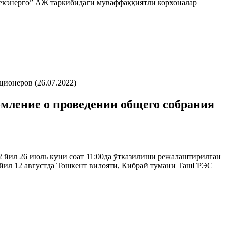
збекэнерго” АЖ таркибидаги муваффаққиятли корхоналар
ионеров (26.07.2022)
мление о проведении общего собрания
2 йил 26 июль куни соат 11:00да ўтказилиши режалаштирилган
йил 12 августда Тошкент вилояти, Кибрай тумани ТашГРЭС