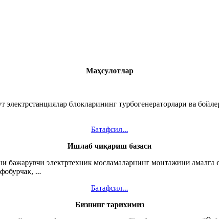
Маҳсулотлар
зут электрстанциялар блокларининг турбогенераторлари ва бойл
Батафсил...
Ишлаб чиқариш базаси
ни бажарувчи электртехник мосламаларнинг монтажини амалга о
обурчак, ...
Батафсил...
Бизнинг тарихимиз