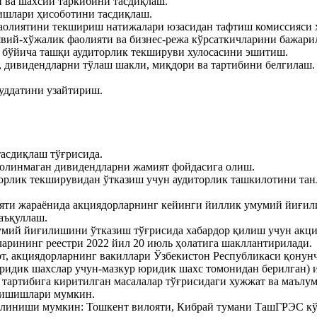
 ва шахсий таркибини тасдиқлаш.
ишлари ҳисоботини тасдиқлаш.
аолиятини текшириш натижалари юзасидан тафтиш комиссияси 
явий-хўжалик фаолияти ва бизнес-режа кўрсаткичларини бажар
 бўйича ташқи аудиторлик текшируви хулосасини эшитиш.
, дивидендларни тўлаш шакли, миқдори ва тартибини белгилаш.
уддатини узайтириш.
асдиқлаш тўғрисида.
 олинмаган дивидендларни жамият фойдасига олиш.
рлик текширувидан ўтказиш учун аудиторлик ташкилотини танл
яти жараёнида акциядорларнинг кейинги йиллик умумий йиғили
аъқуллаш.
умий йиғилишини ўтказиш тўғрисида хабардор қилиш учун акция
арининг реестри 2022 йил 20 июль ҳолатига шакллантирилади.
т, акциядорларнинг вакиллари Ўзбекистон Республикаси қонун
юридик шахслар учун-мазкур юридик шахс томонидан берилган)
ртибига киритилган масалалар тўғрисидаги хужжат ва маълумот
анишишлари мумкин.
иниши мумкин: Тошкент вилояти, Кибрай тумани ТашГРЭС кўчас