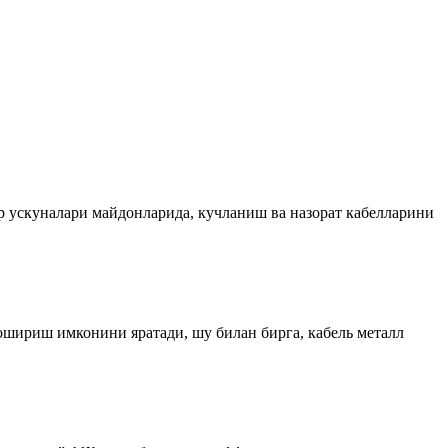
ер ускуналари майдонларида, кучланиш ва назорат кабелларини
шириш имконини яратади, шу билан бирга, кабель металл