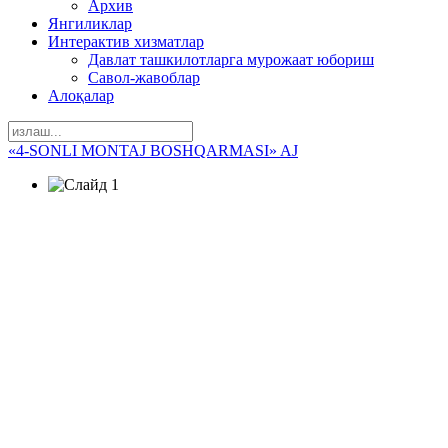
Архив
Янгиликлар
Интерактив хизматлар
Давлат ташкилотларга мурожаат юбориш
Савол-жавоблар
Алоқалар
«4-SONLI MONTAJ BOSHQARMASI» AJ