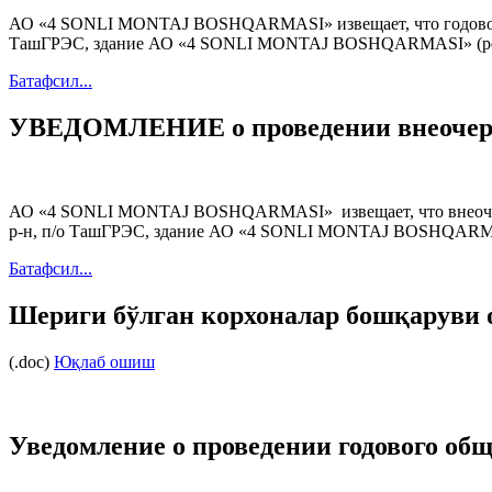
АО «4 SONLI MONTAJ BOSHQARMASI» извещает, что годовое общ
ТашГРЭС, здание АО «4 SONLI MONTAJ BOSHQARMASI» (регис
Батафсил...
УВЕДОМЛЕНИЕ о проведении внеочеред
АО «4 SONLI MONTAJ BOSHQARMASI» извещает, что внеочередно
р-н, п/о ТашГРЭС, здание АО «4 SONLI MONTAJ BOSHQARMASI»
Батафсил...
Шериги бўлган корхоналар бошқаруви 
(.doc)
Юқлаб ошиш
Уведомление о проведении годового обще