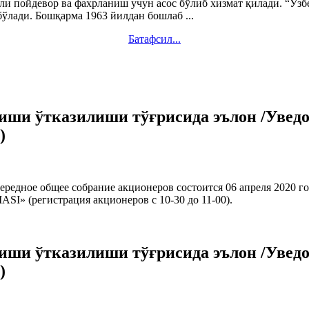
чли пойдевор ва фахрланиш учун асос бўлиб хизмат қилади. “Ў
ди. Бошқарма 1963 йилдан бошлаб ...
Батафсил...
ши ўтказилиши тўғрисида эълон /Уведо
)
е общее собрание акционеров состоится 06 апреля 2020 года 
 (регистрация акционеров с 10-30 до 11-00).
ши ўтказилиши тўғрисида эълон /Уведо
)