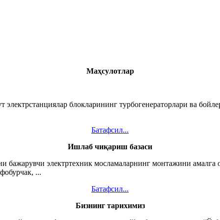
Маҳсулотлар
зут электрстанциялар блокларининг турбогенераторлари ва бойл
Батафсил...
Ишлаб чиқариш базаси
ни бажарувчи электртехник мосламаларнинг монтажини амалга о
обурчак, ...
Батафсил...
Бизнинг тарихимиз