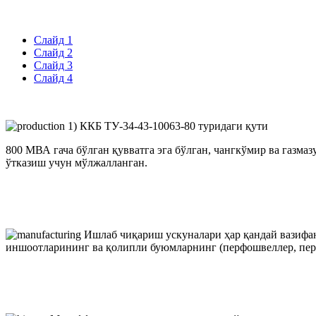
Слайд 1
Слайд 2
Слайд 3
Слайд 4
1) ККБ ТУ-34-43-10063-80 туридаги қути
800 МВА гача бўлган қувватга эга бўлган, чангкўмир ва газма
ўтказиш учун мўлжалланган.
Ишлаб чиқариш ускуналари ҳар қандай вазифа
иншоотларининг ва қолипли буюмларнинг (перфошвеллер, перф