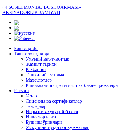
«4-SONLI MONTAJ BOSHQARMASI»
AKSIYADORLIK JAMIYATI
Бош саҳифа
Ташкилот ҳақида
Умумий маълумотлар
Жамият тарихи
Раҳбарият
Ташкилий тузилма
Маҳсулотлар
Ривожланиш стратегияси ва бизнес-режалари
Расмий
Устав
Лицензия ва сертификатлар
Тендерлар
Норматив-ҳуқуқий базаси
Инвесторларга
Бўш иш ўринлари
Ўз кучини йўқотган ҳужжатлар