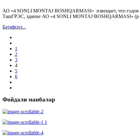
АО «4 SONLI MONTAJ BOSHQARMASI» извещает, что годовое общ
ТашГРЭС, здание АО «4 SONLI MONTAJ BOSHQARMASI» (регис
Батафсил...
1
2
3
4
5
6
Фойдали манбалар