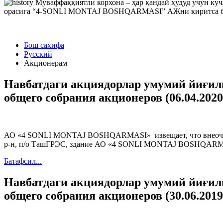
Муваффаққиятли корхона – ҳар қандай ҳудуд учун ку
орасига “4-SONLI MONTAJ BOSHQARMASI” АЖни киритса бўла
Бош сахифа
Русский
Акционерам
Навбатдаги акциядорлар умумий йиғили
общего собрания акционеров (06.04.2020
АО «4 SONLI MONTAJ BOSHQARMASI» извещает, что внеочередно
р-н, п/о ТашГРЭС, здание АО «4 SONLI MONTAJ BOSHQARMASI»
Батафсил...
Навбатдаги акциядорлар умумий йиғили
общего собрания акционеров (30.06.2019