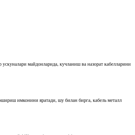
ер ускуналари майдонларида, кучланиш ва назорат кабелларини
шириш имконини яратади, шу билан бирга, кабель металл