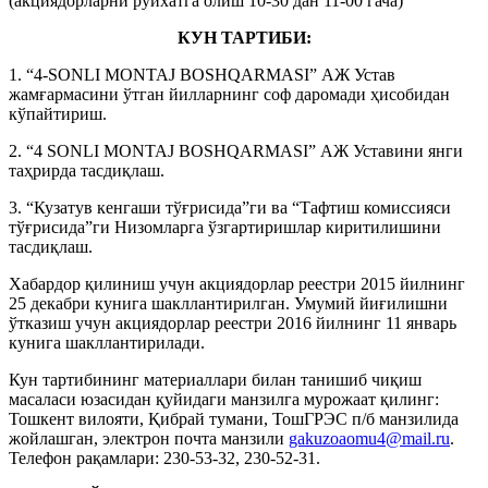
(акциядорларни рўйхатга олиш 10-30 дан 11-00 гача)
КУН ТАРТИБИ:
1. “4-SONLI MONTAJ BOSHQARMASI” АЖ Устав
жамғармасини ўтган йилларнинг соф даромади ҳисобидан
кўпайтириш.
2. “4 SONLI MONTAJ BOSHQARMASI” АЖ Уставини янги
таҳрирда тасдиқлаш.
3. “Кузатув кенгаши тўғрисида”ги ва “Тафтиш комиссияси
тўғрисида”ги Низомларга ўзгартиришлар киритилишини
тасдиқлаш.
Хабардор қилиниш учун акциядорлар реестри 2015 йилнинг
25 декабри кунига шакллантирилган. Умумий йиғилишни
ўтказиш учун акциядорлар реестри 2016 йилнинг 11 январь
кунига шакллантирилади.
Кун тартибининг материаллари билан танишиб чиқиш
масаласи юзасидан қуйидаги манзилга мурожаат қилинг:
Тошкент вилояти, Қибрай тумани, ТошГРЭС п/б манзилида
жойлашган, электрон почта манзили
gakuzoaomu4@mail.ru
.
Телефон рақамлари: 230-53-32, 230-52-31.