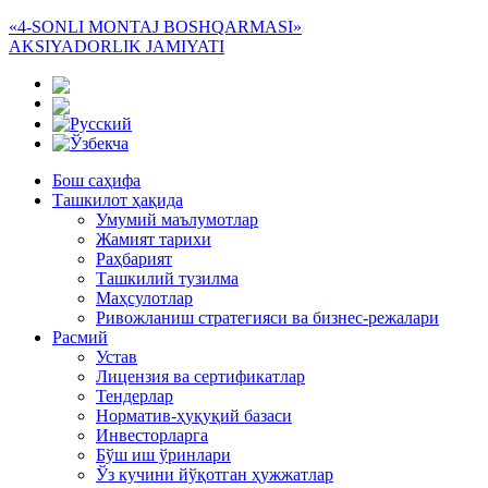
«4-SONLI MONTAJ BOSHQARMASI»
AKSIYADORLIK JAMIYATI
Бош саҳифа
Ташкилот ҳақида
Умумий маълумотлар
Жамият тарихи
Раҳбарият
Ташкилий тузилма
Маҳсулотлар
Ривожланиш стратегияси ва бизнес-режалари
Расмий
Устав
Лицензия ва сертификатлар
Тендерлар
Норматив-ҳуқуқий базаси
Инвесторларга
Бўш иш ўринлари
Ўз кучини йўқотган ҳужжатлар