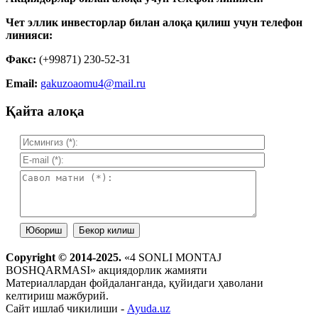
Чет эллик инвесторлар билан алоқа қилиш учун телефон
линияси:
Факс:
(+99871) 230-52-31
Email:
gakuzoaomu4@mail.ru
Қайта алоқа
Copyright © 2014-2025.
«4 SONLI MONTAJ
BOSHQARMASI» акциядорлик жамияти
Материаллардан фойдаланганда, қуйидаги ҳаволани
келтириш мажбурий.
Сайт ишлаб чикилиши -
Ayuda.uz