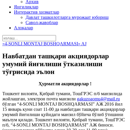
Архив
Янгиликлар
Интерактив хизматлар
Давлат ташкилотларга мурожаат юбориш
Савол-жавоблар
Алоқалар
«4-SONLI MONTAJ BOSHQARMASI» AJ
Навбатдан ташқари акциядорлар
умумий йиғилиши ўтказилиши
тўғрисида эълон
Ҳурматли акциядорлар !
Тошкент вилояти, Қибрай тумани, ТошГРЭС п/б манзилида
жойлашган, электрон почта манзили
gakuzoaomu4@mail.ru
бўлган “4-SONLI MONTAJ BOSHQARMASI” АЖ 2016 йил
15 январь куни соат 11-00 да навбатдан ташқари акциядорлар
умумий йиғилиши қуйидаги манзил бўйича бўлиб ўтишини
маълум қилади. Тошкент вилояти, Қибрай тумани, ТошГРЭС
п/б, “4-SONLI MONTAJ BOSHQARMASI” АЖ биноси.