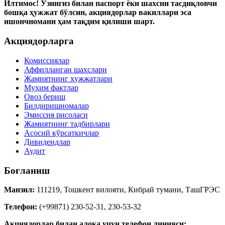
Илтимос! Ўзингиз билан паспорт ёки шахсни тасдиқловчи
бошқа ҳужжат бўлсин, акциядорлар вакиллари эса
ишончномани ҳам тақдим қилиши шарт.
Акциядорларга
Комиссиялар
Аффилланган шахслари
Жамиятнинг ҳужжатлари
Муҳим фактлар
Овоз бериш
Билдиришномалар
Эмиссия рисоласи
Жамиятнинг тадбирлари
Асосий кўрсаткичлар
Дивидендлар
Аудит
Боғланиш
Манзил:
111219, Тошкент вилояти, Кибрай тумани, ТашГРЭС
Телефон:
(+99871) 230-52-31, 230-53-32
Акциядорлар билан алоқа учун телефон линияси: