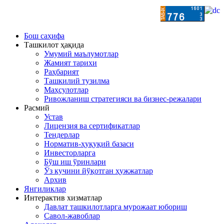
Бош саҳифа
Ташкилот ҳақида
Умумий маълумотлар
Жамият тарихи
Раҳбарият
Ташкилий тузилма
Маҳсулотлар
Ривожланиш стратегияси ва бизнес-режалари
Расмий
Устав
Лицензия ва сертификатлар
Тендерлар
Норматив-ҳуқуқий базаси
Инвесторларга
Бўш иш ўринлари
Ўз кучини йўқотган ҳужжатлар
Архив
Янгиликлар
Интерактив хизматлар
Давлат ташкилотларга мурожаат юбориш
Савол-жавоблар