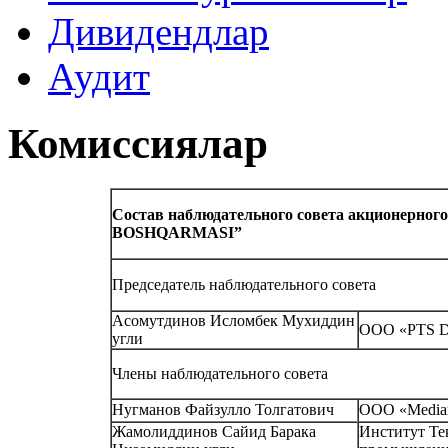
Дивидендлар
Аудит
Комиссиялар
Состав наблюдательного совета акционерно
BOSHQARMASI”
Председатель наблюдательного совета
Асомутдинов Исломбек Мухиддин
ООО «PTS 
угли
Члены наблюдательного совета
Нугманов Файзулло Толгатович
ООО «Media
Жамолиддинов Сайид Барака
Институт Те