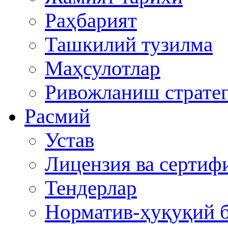
Раҳбарият
Ташкилий тузилма
Маҳсулотлар
Ривожланиш стратег
Расмий
Устав
Лицензия ва сертиф
Тендерлар
Норматив-ҳуқуқий б