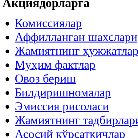
Акциядорларга
Комиссиялар
Аффилланган шахслари
Жамиятнинг ҳужжатла
Муҳим фактлар
Овоз бериш
Билдиришномалар
Эмиссия рисоласи
Жамиятнинг тадбирлар
Асосий кўрсаткичлар