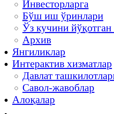
Инвесторларга
Бўш иш ўринлари
Ўз кучини йўқотган
Архив
Янгиликлар
Интерактив хизматлар
Давлат ташкилотла
Савол-жавоблар
Алоқалар