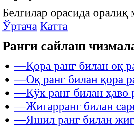
Белгилар орасида оралиқ 
Ўртача
Катта
Ранги сайлаш чизмал
—
Қора ранг билан оқ р
—
Оқ ранг билан қора р
—
Кўк ранг билан ҳаво 
—
Жигарранг билан сар
—
Яшил ранг билан жиг