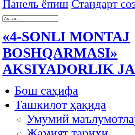
Панель ёпиш
Стандарт со
«4-SONLI MONTAJ
BOSHQARMASI»
AKSIYADORLIK JA
Бош саҳифа
Ташкилот ҳақида
Умумий маълумотла
Жамият тарихи