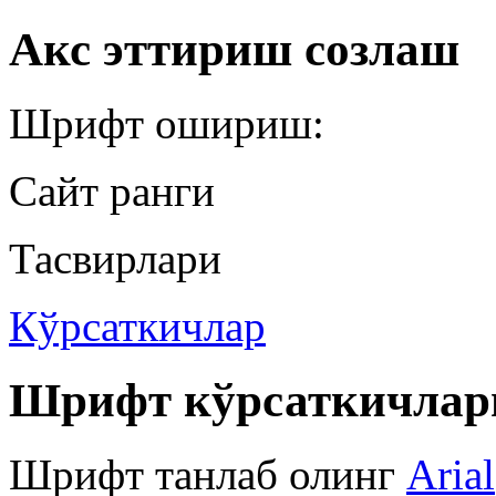
Акс эттириш созлаш
Шрифт ошириш:
Сайт ранги
Тасвирлари
Кўрсаткичлар
Шрифт кўрсаткичлар
Шрифт танлаб олинг
Arial