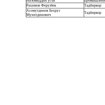
Низомиддин угли
промышленн
Рахимов Ферузбек
Тадбиркор
Асомутдинов Бехруз
Тадбиркор
Мухитдинович