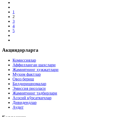
1
2
3
4
5
Акциядорларга
Комиссиялар
Аффилланган шахслари
Жамиятнинг ҳужжатлари
Муҳим фактлар
Овоз бериш
Билдиришномалар
Эмиссия рисоласи
Жамиятнинг тадбирлари
Асосий кўрсаткичлар
Дивидендлар
Аудит