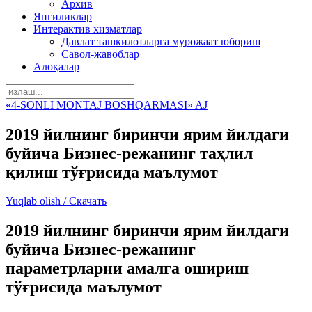
Архив
Янгиликлар
Интерактив хизматлар
Давлат ташкилотларга мурожаат юбориш
Савол-жавоблар
Алоқалар
«4-SONLI MONTAJ BOSHQARMASI» AJ
2019 йилнинг биринчи ярим йилдаги
буйича Бизнес-режанинг таҳлил
қилиш тўғрисида маълумот
Yuqlab olish / Скачать
2019 йилнинг биринчи ярим йилдаги
буйича Бизнес-режанинг
параметрларни амалга ошириш
тўғрисида маълумот