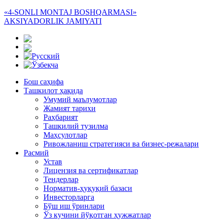
«4-SONLI MONTAJ BOSHQARMASI»
AKSIYADORLIK JAMIYATI
Бош саҳифа
Ташкилот ҳақида
Умумий маълумотлар
Жамият тарихи
Раҳбарият
Ташкилий тузилма
Маҳсулотлар
Ривожланиш стратегияси ва бизнес-режалари
Расмий
Устав
Лицензия ва сертификатлар
Тендерлар
Норматив-ҳуқуқий базаси
Инвесторларга
Бўш иш ўринлари
Ўз кучини йўқотган ҳужжатлар