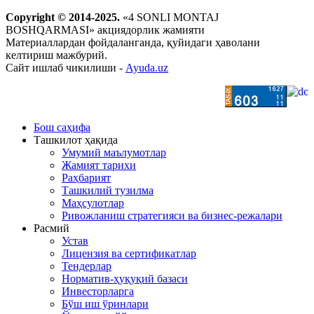
Copyright © 2014-2025.
«4 SONLI MONTAJ
BOSHQARMASI» акциядорлик жамияти
Материаллардан фойдаланганда, қуйидаги ҳаволани
келтириш мажбурий.
Сайт ишлаб чикилиши -
Ayuda.uz
Бош саҳифа
Ташкилот ҳақида
Умумий маълумотлар
Жамият тарихи
Раҳбарият
Ташкилий тузилма
Маҳсулотлар
Ривожланиш стратегияси ва бизнес-режалари
Расмий
Устав
Лицензия ва сертификатлар
Тендерлар
Норматив-ҳуқуқий базаси
Инвесторларга
Бўш иш ўринлари